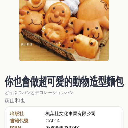
你也會做超可愛的動物造型麵包
どうぶつパンとデコレーションパン
荻山和也
出版社
楓葉社文化事業有限公司
書籍代號
CA014
ISBN
9789866239748