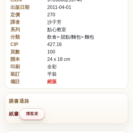
出版日期
2011-04-01
定價
270
譯者
沙子芳
系列
點心教室
分類
飲食> 甜點/麵包> 麵包
CIP
427.16
頁數
100
開本
24 x 18 cm
印刷
全彩
裝訂
平裝
備註
絕版
購書通路
紙書
博客來