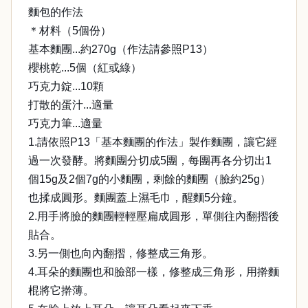
麵包的作法
＊材料（5個份）
基本麵團...約270g（作法請參照P13）
櫻桃乾...5個（紅或綠）
巧克力錠...10顆
打散的蛋汁...適量
巧克力筆...適量
1.請依照P13「基本麵團的作法」製作麵團，讓它經
過一次發酵。將麵團分切成5團，每團再各分切出1
個15g及2個7g的小麵團，剩餘的麵團（臉約25g）
也揉成圓形。麵團蓋上濕毛巾，醒麵5分鐘。
2.用手將臉的麵團輕輕壓扁成圓形，單側往內翻摺後
貼合。
3.另一側也向內翻摺，修整成三角形。
4.耳朵的麵團也和臉部一樣，修整成三角形，用擀麵
棍將它擀薄。