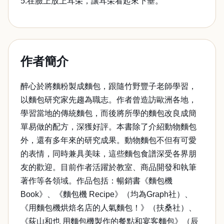
5.在臉上放上耳朵，讓耳朵看起來下垂。
作者簡介
醉心於將麵粉製成麵包，跟隨竹野豐子老師學習，
以麵包研究家先趨為職志。作者曾造訪歐洲各地，
學習當地的傳統麵包，而後將所學的麵包改良成簡
單易做的配方，深獲好評。本書除了介紹動物麵包
外，還有多年來的研究成果。動物麵包不但有可愛
的表情，同時兼具美味，這些麵包食譜深受各界朋
友的歡迎。目前作者活躍於教室、商品開發和執筆
著作等各領域。作品包括：暢銷書《麵包機
Book》、《麵包機 Recipe》（均為Graph社）、
《用麵包機烘焙名店的人氣麵包！》（扶桑社）、
《荻山和也 用麵包機製作的餐點和宴客麵包》（辰