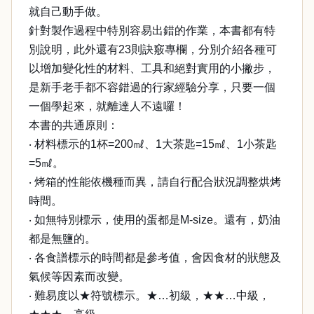
就自己動手做。
針對製作過程中特別容易出錯的作業，本書都有特
別說明，此外還有23則訣竅專欄，分別介紹各種可
以增加變化性的材料、工具和絕對實用的小撇步，
是新手老手都不容錯過的行家經驗分享，只要一個
一個學起來，就離達人不遠囉！
本書的共通原則：
‧ 材料標示的1杯=200㎖、1大茶匙=15㎖、1小茶匙
=5㎖。
‧ 烤箱的性能依機種而異，請自行配合狀況調整烘烤
時間。
‧ 如無特別標示，使用的蛋都是M-size。還有，奶油
都是無鹽的。
‧ 各食譜標示的時間都是參考值，會因食材的狀態及
氣候等因素而改變。
‧ 難易度以★符號標示。★…初級，★★…中級，