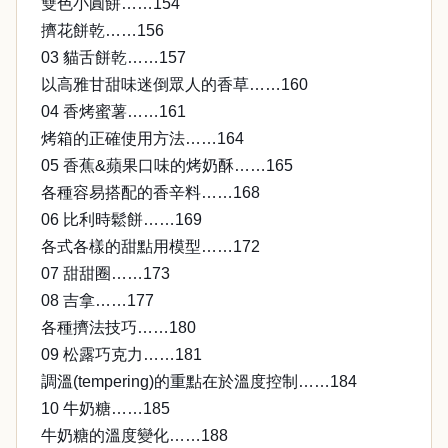
雙色小圓餅……154
擠花餅乾……156
03 貓舌餅乾……157
以高雅甘甜味迷倒眾人的香草……160
04 香烤蜜薯……161
烤箱的正確使用方法……164
05 香蕉&蘋果口味的烤奶酥……165
各種容易搭配的香辛料……168
06 比利時鬆餅……169
各式各樣的甜點用模型……172
07 甜甜圈……173
08 吉拿……177
各種擠法技巧……180
09 松露巧克力……181
調溫(tempering)的重點在於溫度控制……184
10 牛奶糖……185
牛奶糖的溫度變化……188