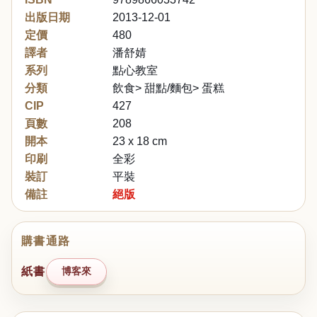
出版日期
2013-12-01
定價
480
譯者
潘舒婧
系列
點心教室
分類
飲食> 甜點/麵包> 蛋糕
CIP
427
頁數
208
開本
23 x 18 cm
印刷
全彩
裝訂
平裝
備註
絕版
購書通路
紙書
博客來