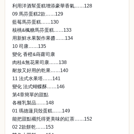
利用洋酒幫蛋糕增添豪華香氣……128
09 馬芬蛋糕2款……129
藍莓馬芬蛋糕……130
核桃&楓糖馬芬蛋糕……133
用新鮮水果製作果醬……134
10 司康……135
變化 香橙&蒔蘿司康
肉桂&無花果司康……138
耐放又好用的乾果……140
11 法式水果塔……141
變化 法式蝴蝶酥……146
第4章簡單的甜點
各種乳製品……148
01 瑪德蓮貝殼蛋糕……149
能把甜點襯托得更美味的紅茶……152
02 2款餅乾……153