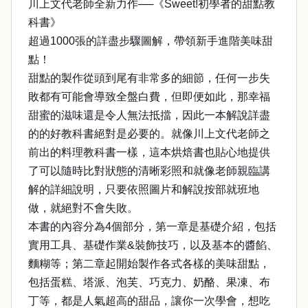
川上文代老師全新力作──《Sweet!初學者的甜點教
科書》
超過1000張的詳盡步驟圖解，帶領新手進階美味甜
點！
甜點的製作從頭到尾有非常多的細節，任何一步失
敗都有可能會導致全盤白費，但即便如此，那幸福
甜蜜的滋味還是令人無法抵擋，因此一本解說詳盡
的的好教科書絕對是必要的。就像川上文代老師之
前出的料理教科書一樣，這本烘焙書也貼心地提供
了可以隨時比對狀態的清晰彩照和就像老師親臨講
解的詳細說明，只要依照圖片和解說按部就班地
做，就絕對不會失敗。
本書的內容分為4個部分，第一章是基礎介紹，包括
實用工具、基礎作業&裝飾技巧，以及基本的醬餡、
麵糊等；第二章起開始製作各式各樣的美味甜點，
包括蛋糕、塔派、泡芙、巧克力、奶酪、果凍、布
丁等，都是人氣超高的甜品，讓你一次學會，想吃