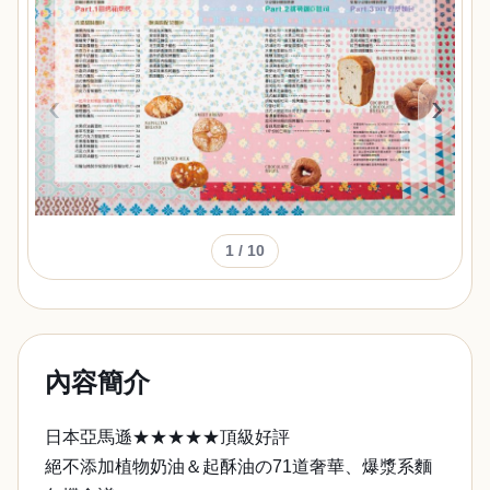
‹
›
1
/ 10
內容簡介
日本亞馬遜★★★★★頂級好評
絕不添加植物奶油＆起酥油の71道奢華、爆漿系麵