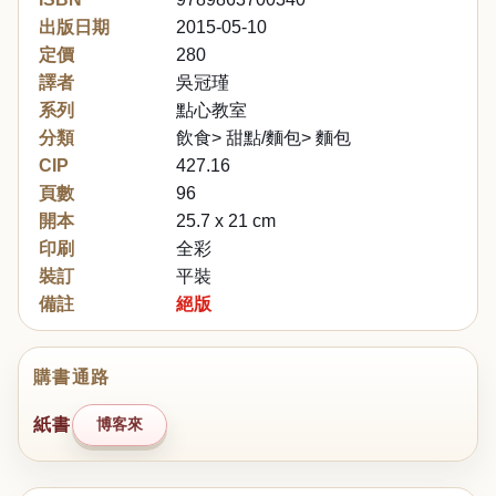
出版日期
2015-05-10
定價
280
譯者
吳冠瑾
系列
點心教室
分類
飲食> 甜點/麵包> 麵包
CIP
427.16
頁數
96
開本
25.7 x 21 cm
印刷
全彩
裝訂
平裝
備註
絕版
購書通路
紙書
博客來