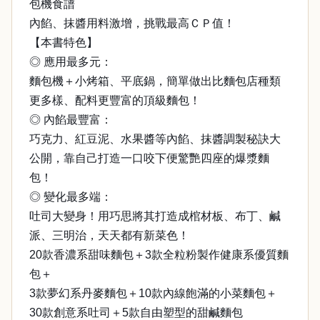
包機食譜
內餡、抹醬用料激增，挑戰最高ＣＰ值！
【本書特色】
◎ 應用最多元：
麵包機＋小烤箱、平底鍋，簡單做出比麵包店種類
更多樣、配料更豐富的頂級麵包！
◎ 內餡最豐富：
巧克力、紅豆泥、水果醬等內餡、抹醬調製秘訣大
公開，靠自己打造一口咬下便驚艷四座的爆漿麵
包！
◎ 變化最多端：
吐司大變身！用巧思將其打造成棺材板、布丁、鹹
派、三明治，天天都有新菜色！
20款香濃系甜味麵包＋3款全粒粉製作健康系優質麵
包＋
3款夢幻系丹麥麵包＋10款內線飽滿的小菜麵包＋
30款創意系吐司＋5款自由塑型的甜鹹麵包