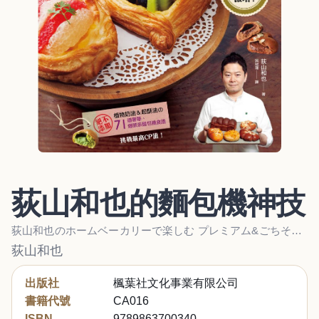
荻山和也的麵包機神技
荻山和也のホームベーカリーで楽しむ プレミアム&ごちそうパン
荻山和也
出版社
楓葉社文化事業有限公司
書籍代號
CA016
ISBN
9789863700340