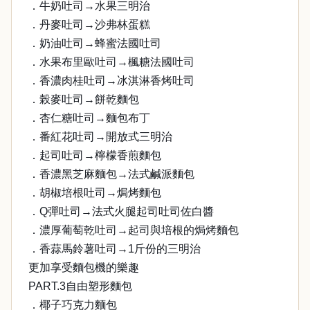
．牛奶吐司→水果三明治
．丹麥吐司→沙弗林蛋糕
．奶油吐司→蜂蜜法國吐司
．水果布里歐吐司→楓糖法國吐司
．香濃肉桂吐司→冰淇淋香烤吐司
．榖麥吐司→餅乾麵包
．杏仁糖吐司→麵包布丁
．番紅花吐司→開放式三明治
．起司吐司→檸檬香煎麵包
．香濃黑芝麻麵包→法式鹹派麵包
．胡椒培根吐司→焗烤麵包
．Q彈吐司→法式火腿起司吐司佐白醬
．濃厚葡萄乾吐司→起司與培根的焗烤麵包
．香蒜馬鈴薯吐司→1斤份的三明治
更加享受麵包機的樂趣
PART.3自由塑形麵包
．椰子巧克力麵包