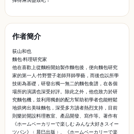
揮得淋漓盡致吧！
作者簡介
荻山和也
麵包‧料理研究家
他在喜歡上從麵粉開始製作麵包後，便向麵包研究
家的第一人‧竹野豐子老師拜師學藝，而後也以所學
技術為基礎，研發出獨一無二的麵包食譜，在各個
場所的演講也深受好評。除此之外，他也致力於研
究麵包機，並利用獨創的配方幫助初學者也能輕鬆
地烘烤出美味麵包，深受多方讀者熱烈支持，目前
則樂於開設料理教室、產品開發、寫作等。著作有
《ホームベーカリーで楽しむ みんな大好きスイー
ツパン》﹙晨巳出版﹚、《ホームベーカリーで楽