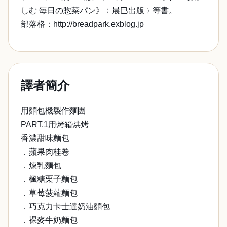
しむ 毎日の惣菜パン》﹙晨巳出版﹚等書。
部落格：http://breadpark.exblog.jp
譯者簡介
用麵包機製作麵團
PART.1用烤箱烘烤
香濃甜味麵包
．蘋果肉桂卷
．煉乳麵包
．楓糖栗子麵包
．草莓菠蘿麵包
．巧克力卡士達奶油麵包
．裸麥牛奶麵包