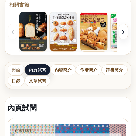
相關書籍
‹
›
封面
內頁試閱
內容簡介
作者簡介
譯者簡介
目錄
文章試閱
內頁試閱