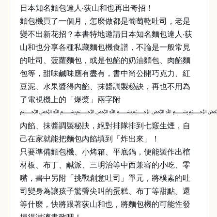
日本知名麵包達人‧荻山和也再出奇招！
麵包機買了一個月，怎麼做都是葡萄乾吐司，老是
變不出新花招？本書特地邀請日本知名麵包達人‧荻
山和也分享各種私藏麵包機食譜，不論是一般常見
的吐司、菠蘿麵包，或是包餡的奶油麵包、肉餡麵
包等，甜味鹹味應有盡有，書中尚公開巧克力、紅
豆泥、水果醬得內餡、抹醬調製秘訣，再也不用為
了電視機上的「爆漿」兩字附
﷽﷽﷽
內餡、抹醬調製秘訣，絕對排隊排到七竅生煙，自
己在家就能把麵包內餡填到「炸出來」！
只要準備麵包機、小烤箱、平底鍋，便能製作出棺
材板、布丁、鹹派、三明治等中西兼容的小吃、零
嘴，書中另附「挑戰創意吐司」單元，將樸素的吐
司變身為讓孩子驚聲尖叫的蛋糕、布丁等甜點。還
等什麼，快將跟著荻山和也，將麵包機的可能性發