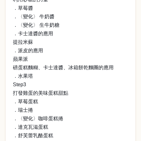
．草莓醬
．〈變化〉 牛奶醬
．〈變化〉 生牛奶糖
．卡士達醬的應用
提拉米蘇
．派皮的應用
蘋果派
磅蛋糕麵糊、卡士達醬、冰箱餅乾麵團的應用
．水果塔
Step3
打發雞蛋的美味蛋糕甜點
．草莓蛋糕
．瑞士捲
．〈變化〉咖啡蛋糕捲
．達克瓦滋蛋糕
．舒芙蕾乳酪蛋糕