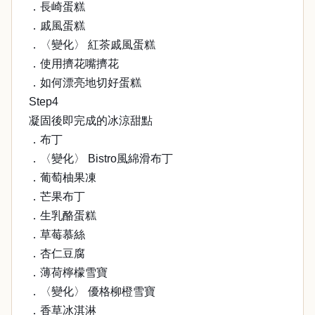
．長崎蛋糕
．戚風蛋糕
．〈變化〉 紅茶戚風蛋糕
．使用擠花嘴擠花
．如何漂亮地切好蛋糕
Step4
凝固後即完成的冰涼甜點
．布丁
．〈變化〉 Bistro風綿滑布丁
．葡萄柚果凍
．芒果布丁
．生乳酪蛋糕
．草莓慕絲
．杏仁豆腐
．薄荷檸檬雪寶
．〈變化〉 優格柳橙雪寶
．香草冰淇淋