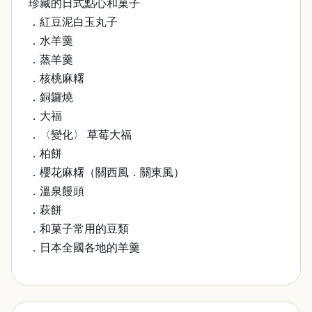
珍藏的日式點心和菓子
．紅豆泥白玉丸子
．水羊羹
．蒸羊羹
．核桃麻糬
．銅鑼燒
．大福
．〈變化〉 草莓大福
．柏餅
．櫻花麻糬（關西風．關東風）
．溫泉饅頭
．萩餅
．和菓子常用的豆類
．日本全國各地的羊羹