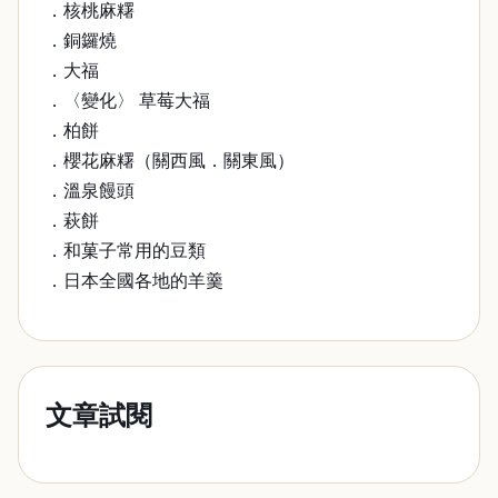
．核桃麻糬
．銅鑼燒
．大福
．〈變化〉 草莓大福
．柏餅
．櫻花麻糬（關西風．關東風）
．溫泉饅頭
．萩餅
．和菓子常用的豆類
．日本全國各地的羊羹
文章試閱