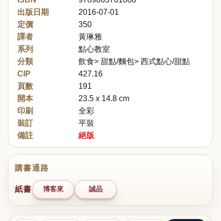
出版日期
2016-07-01
定價
350
譯者
黃琳雅
系列
點心教室
分類
飲食> 甜點/麵包> 西式點心/甜點
CIP
427.16
頁數
191
開本
23.5 x 14.8 cm
印刷
全彩
裝訂
平裝
備註
絕版
購書通路
紙書
博客來
誠品