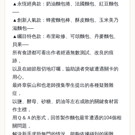
▲永恆經典款：奶油麵包捲、法國麵包、紅豆麵包
──
▲創新人氣款：蜂蜜麵包棒、酥皮麵包、玉米美乃
滋麵包──
▲矚目特色款：布里歐修、可頌麵包、丹麥麵包、
貝果──
所有食譜都可看出作者經過無數測試、改良的痕
跡，
以及在細節殷切地叮囑，協助讀者突破遭遇關卡的
用心。
最終章荻山和也老師搜集學生提出的各種疑難雜
症，
以鹽、酵母、砂糖、奶油等左右成敗的關鍵食材當
作主標，
用Ｑ＆Ａ的形式，回答製作麵包最常遭遇的104個相
關問題，
解決新手求助無門的情況，能夠依據碰到的困難，