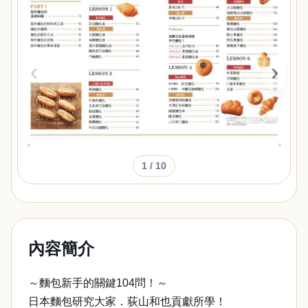
‹
›
1
/ 10
內容簡介
～麵包新手的關鍵104問！～
日本麵包研究大家．荻山和也貢獻所學！