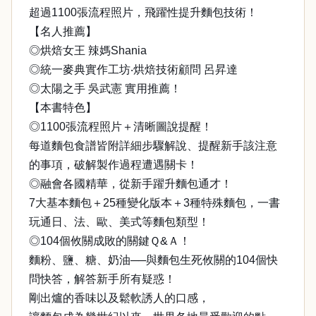
超過1100張流程照片，飛躍性提升麵包技術！
【名人推薦】
◎烘焙女王 辣媽Shania
◎統一麥典實作工坊‧烘焙技術顧問 呂昇達
◎太陽之手 吳武憲 實用推薦！
【本書特色】
◎1100張流程照片＋清晰圖說提醒！
每道麵包食譜皆附詳細步驟解說、提醒新手該注意
的事項，破解製作過程遭遇關卡！
◎融會各國精華，從新手躍升麵包通才！
7大基本麵包＋25種變化版本＋3種特殊麵包，一書
玩通日、法、歐、美式等麵包類型！
◎104個攸關成敗的關鍵Ｑ&Ａ！
麵粉、鹽、糖、奶油──與麵包生死攸關的104個快
問快答，解答新手所有疑惑！
剛出爐的香味以及鬆軟誘人的口感，