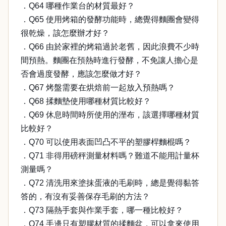
．Q64 哪種作業台的材質最好？
．Q65 使用烤箱的發酵功能時，總覺得麵團會變得
很乾燥，該怎麼辦才好？
．Q66 由於家裡的烤箱過於老舊，因此浪費不少時
間預熱。麵團在預熱時進行發酵，不免讓人擔心是
否會過度發酵，應該怎麼做才好？
．Q67 烤盤需要在烘焙前一起放入預熱嗎？
．Q68 揉麵墊使用哪種材質比較好？
．Q69 休息時間時所使用的溼布，該選擇哪種材質
比較好？
．Q70 可以使用表面凹凸不平的塑膠桿麵棍嗎？
．Q71 非得用磅秤測量材料嗎？難道不能用計量杯
測量嗎？
．Q72 清洗用來塗抹蛋液的毛刷時，總是覺得黏答
答的，有沒有妥善保存毛刷的方法？
．Q73 隔熱手套與作業手套，哪一種比較好？
．Q74 手邊只有塑膠材質的揉麵盆，可以拿來使用