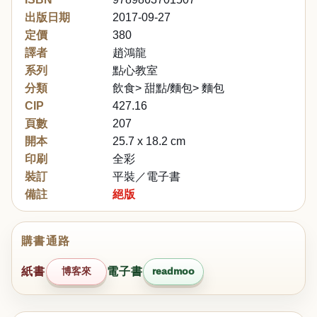
出版日期
2017-09-27
定價
380
譯者
趙鴻龍
系列
點心教室
分類
飲食> 甜點/麵包> 麵包
CIP
427.16
頁數
207
開本
25.7 x 18.2 cm
印刷
全彩
裝訂
平裝／電子書
備註
絕版
購書通路
紙書
博客來
電子書
readmoo