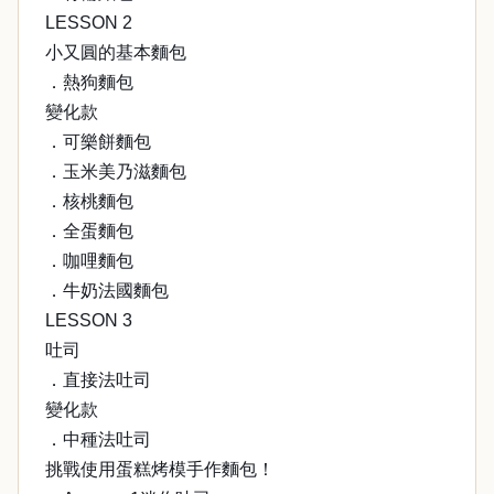
LESSON 2
小又圓的基本麵包
．熱狗麵包
變化款
．可樂餅麵包
．玉米美乃滋麵包
．核桃麵包
．全蛋麵包
．咖哩麵包
．牛奶法國麵包
LESSON 3
吐司
．直接法吐司
變化款
．中種法吐司
挑戰使用蛋糕烤模手作麵包！