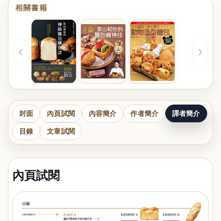
相關書籍
‹
›
封面
內頁試閱
內容簡介
作者簡介
譯者簡介
目錄
文章試閱
內頁試閱