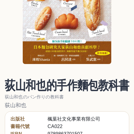
荻山和也的手作麵包教科書
荻山和也のパン作りの教科書
荻山和也
出版社
楓葉社文化事業有限公司
書籍代號
CA022
ISBN
9789863701507