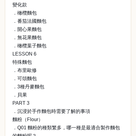
變化款
．橄欖麵包
．番茄法國麵包
．開心果麵包
．無花果麵包
．橄欖葉子麵包
LESSON 6
特殊麵包
．布里歐修
．可頌麵包
．3種丹麥麵包
．貝果
PART 3
．沉浸於手作麵包時需要了解的事項
麵粉（Flour）
．Q01 麵粉的種類繁多，哪一種是最適合製作麵包
的麵粉呢？