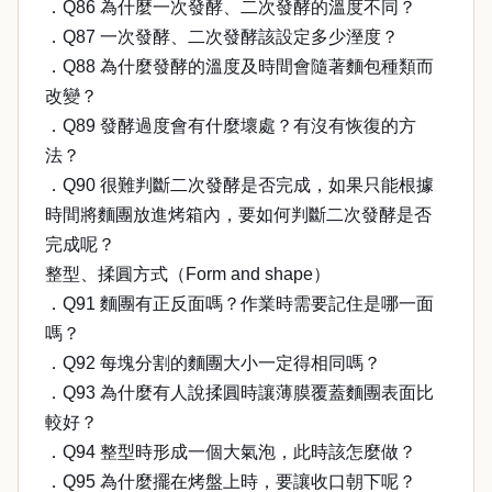
．Q86 為什麼一次發酵、二次發酵的溫度不同？
．Q87 一次發酵、二次發酵該設定多少溼度？
．Q88 為什麼發酵的溫度及時間會隨著麵包種類而
改變？
．Q89 發酵過度會有什麼壞處？有沒有恢復的方
法？
．Q90 很難判斷二次發酵是否完成，如果只能根據
時間將麵團放進烤箱內，要如何判斷二次發酵是否
完成呢？
整型、揉圓方式（Form and shape）
．Q91 麵團有正反面嗎？作業時需要記住是哪一面
嗎？
．Q92 每塊分割的麵團大小一定得相同嗎？
．Q93 為什麼有人說揉圓時讓薄膜覆蓋麵團表面比
較好？
．Q94 整型時形成一個大氣泡，此時該怎麼做？
．Q95 為什麼擺在烤盤上時，要讓收口朝下呢？