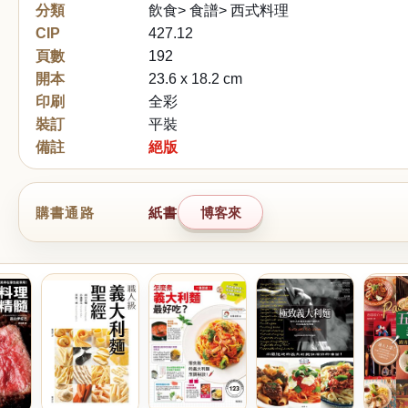
分類
飲食> 食譜> 西式料理
CIP
427.12
頁數
192
開本
23.6 x 18.2 cm
印刷
全彩
裝訂
平裝
備註
絕版
購書通路
紙書
博客來