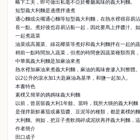
略下工夫，即可做出私毫不亞於餐廳風味的義大利麵。
短型義大利麵是邊攪拌邊煮
通心麵或尖嘴通心麵等短型義大利麵，在熱水裡很容易
長一點。煮好後也容易沾黏一起，因此要馬上拌醬汁。如
一起煮蔬菜
油菜或高麗菜、綠花椰菜等煮好和義大利麵拌在一起的
稍前一點時間加入蔬菜，但煮的時間會因蔬菜種類而異
中華風義大利麵是加麻油來煮
熱水裡加麻油來煮義大利麵，麻油的風味會滲入到整體
以2公升的滾水加1大匙麻油為基準，和鹽一起加入。
本書特色
素樸又簡單的媽媽味義大利麵
以前，曾居留義大利1年餘。當時，我所大啖的義大利麵
是僅拌新鮮蕃茄或蕃茄醬、豆泥等的種類，都是素樸的
大利麵。例如，把豆子煮軟搗碎成泥狀再拌義大利麵，
作者簡介
田口成子