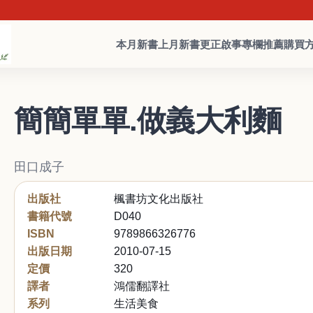
本月新書
上月新書
更正啟事
專欄推薦
購買
簡簡單單.做義大利麵
田口成子
出版社
楓書坊文化出版社
書籍代號
D040
ISBN
9789866326776
出版日期
2010-07-15
定價
320
譯者
鴻儒翻譯社
系列
生活美食