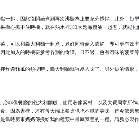
沾黏一起，因此從開始煮到再次沸騰為止要充分攪拌。此外，短
果擔心抓不住時機，就在熱水裡加1大匙橄欖油一起煮，就能化
蔬菜，可以和義大利麵一起煮，煮好同時倒入濾網，即可更有效
，因此加入的時機要參考各別的食譜。只不過，會有澀味的菠菜
。拌炸醬麵風的類型時，義大利麵就容易入味了。另外炒的情形
，必非像餐廳的義大利麵般，使用奢侈素材，以及大費周章所作
麵食。因為素樸，才有每天端上餐桌也吃不膩的美味，迄今依舊
這是當時房東媽媽傳授給我的種類中最屬我意的一種。請務必製