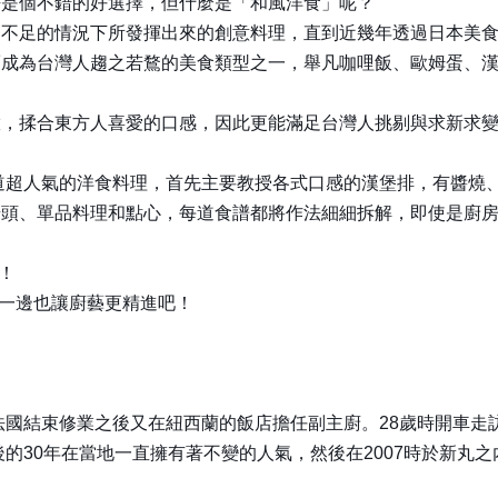
許是個不錯的好選擇，但什麼是「和風洋食」呢？
資不足的情況下所發揮出來的創意料理，直到近幾年透過日本美
而成為台灣人趨之若鶩的美食類型之一，舉凡咖哩飯、歐姆蛋、
緻，揉合東方人喜愛的口感，因此更能滿足台灣人挑剔與求新求
8道超人氣的洋食料理，首先主要教授各式口感的漢堡排，有醬燒
湯頭、單品料理和點心，每道食譜都將作法細細拆解，即使是廚
！
、一邊也讓廚藝更精進吧！
在法國結束修業之後又在紐西蘭的飯店擔任副主廚。28歲時開車
後的30年在當地一直擁有著不變的人氣，然後在2007時於新丸