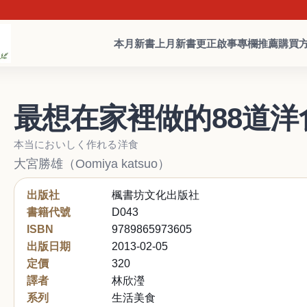
本月新書
上月新書
更正啟事
專欄推薦
購買
最想在家裡做的88道洋
本当においしく作れる洋食
大宮勝雄（Oomiya katsuo）
出版社
楓書坊文化出版社
書籍代號
D043
ISBN
9789865973605
出版日期
2013-02-05
定價
320
譯者
林欣瀅
系列
生活美食