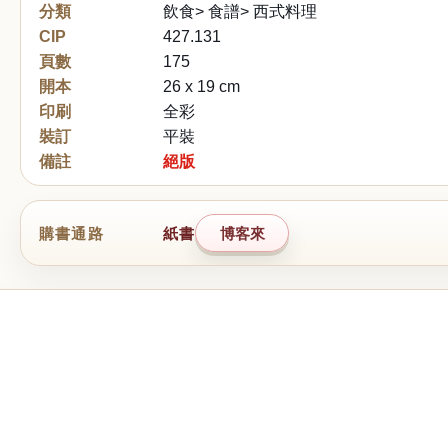
分類
飲食> 食譜> 西式料理
CIP
427.131
頁數
175
開本
26 x 19 cm
印刷
全彩
裝訂
平裝
備註
絕版
購書通路
紙書
博客來