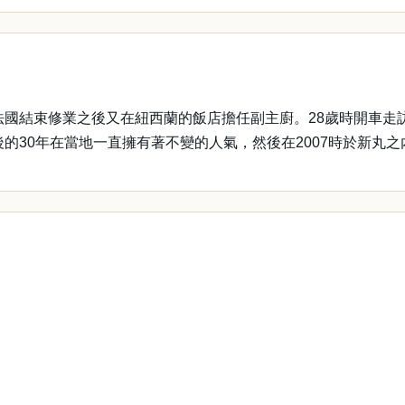
在法國結束修業之後又在紐西蘭的飯店擔任副主廚。28歲時開車
後的30年在當地一直擁有著不變的人氣，然後在2007時於新丸