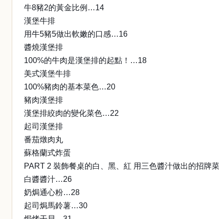
牛8豬2的黃金比例…14
漢堡牛排
用牛5豬5做出軟嫩的口感…16
醬燒漢堡排
100%的牛肉是漢堡排的起點！…18
美式漢堡牛排
100%豬肉的基本菜色…20
豬肉漢堡排
漢堡排絞肉的變化菜色…22
起司漢堡排
番茄燉肉丸
蘇格蘭式炸蛋
PART 2 裝飾餐桌的白、黑、紅 用三色醬汁做出的招牌
白醬醬汁…26
奶焗通心粉…28
起司焗馬鈴薯…30
焗烤干貝…31