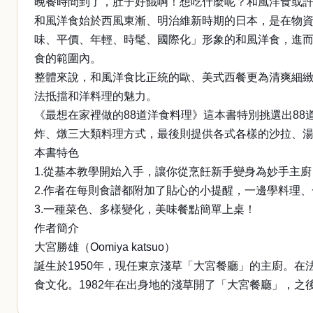
晚餐時間到了，肚子好餓啊！想吃什麼呢？和風洋食或
和風洋食始於西風東漸、明治維新時期的日本，是在物
味、平價、年輕、時髦、國際化」形象的和風洋食，進
食的範圍內。
整體來說，和風洋食比正統的歐、美式西餐更為清爽細
法抵擋和洋料理的魅力。
《最想在家裡做的88道洋食料理》這本書特別挑選出8
炸、燉三大類料理方式，最後則提供各式各樣的沙拉、
本書特色
1.從基本教學開始入手，讓你從烹飪新手變身為妙手主廚
2.作者在每則食譜都附加了貼心的小提醒，一邊學料理
3.一種菜色、多樣變化，美味餐點簡單上桌！
作者簡介
大宮勝雄（Oomiya katsuo）
誕生於1950年，現任東京淺草「大宮餐廳」的主廚。
食文化。1982年在出身地的淺草開了「大宮餐廳」，之