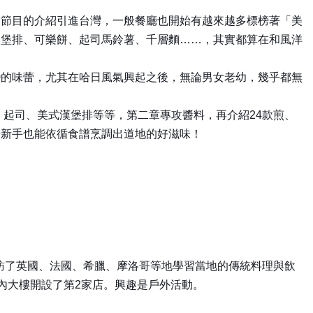
食節目的介紹引進台灣，一般餐廳也開始有越來越多標榜著「美
漢堡排、可樂餅、起司馬鈴薯、千層麵……，其實都算在和風洋
變的味蕾，尤其在哈日風氣興起之後，無論男女老幼，幾乎都無
、起司、美式漢堡排等等，第二章專攻醬料，再介紹24款煎、
房新手也能依循食譜烹調出道地的好滋味！
走訪了英國、法國、希臘、摩洛哥等地學習當地的傳統料理與飲
之內大樓開設了第2家店。興趣是戶外活動。