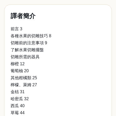
譯者簡介
前言 3
各種水果的切雕技巧 8
切雕前的注意事項 9
了解水果切雕擺盤
切雕所需的器具
柳橙 12
葡萄柚 20
其他柑橘類 25
檸檬、萊姆 27
金桔 31
哈密瓜 32
西瓜 40
草莓 44