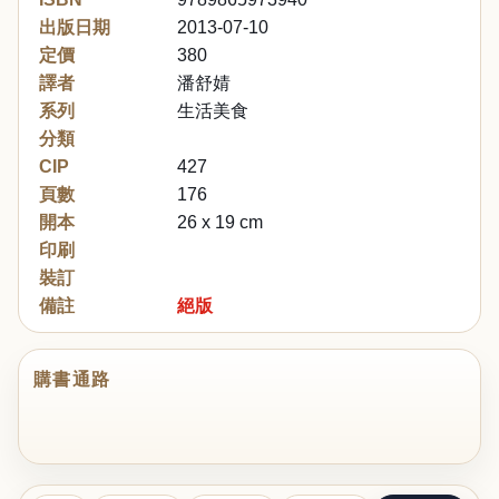
出版日期
2013-07-10
定價
380
譯者
潘舒婧
系列
生活美食
分類
CIP
427
頁數
176
開本
26 x 19 cm
印刷
裝訂
備註
絕版
購書通路