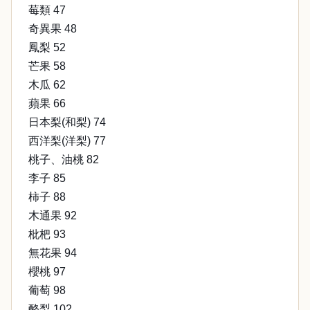
莓類 47
奇異果 48
鳳梨 52
芒果 58
木瓜 62
蘋果 66
日本梨(和梨) 74
西洋梨(洋梨) 77
桃子、油桃 82
李子 85
柿子 88
木通果 92
枇杷 93
無花果 94
櫻桃 97
葡萄 98
酪梨 102