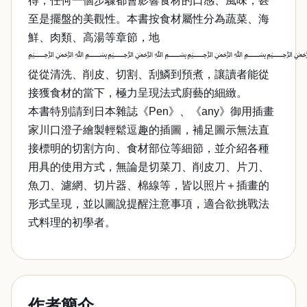
得，任何一個步驟都會影響食材的口感、風味，甚
至是擺盤的美觀性。本書按食材屬性分為蔬菜、海
鮮、肉類、高湯等章節，地
﷽﷽﷽
從從清洗、削皮、切割、刮鱗到預煮，讓讀者能從
接獲食材的當下，極力呈現法式廚藝的細緻。
本書特別請到日本雜誌《Pen》、《any》御用插畫
家川口澄子繪製輕鬆逗趣的插圖，補足圖示無法直
接標明的切割方向、食材部位等細節，並介紹各種
用具的使用方式，無論是切菜刀、削皮刀、片刀、
魚刀、濾網、切片器、棉線等，皆以照片＋插畫的
形式呈現，並以圖說提醒注意事項，適合欲挑戰法
式料理的初學者。
作者簡介