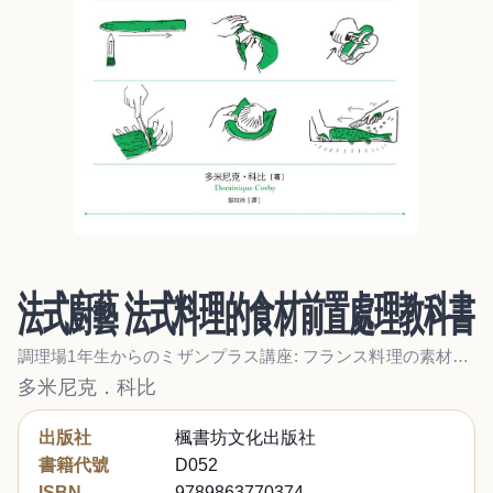
法式廚藝 法式料理的食材前置處理教科書
調理場1年生からのミザンプラス講座: フランス料理の素材の下処理
多米尼克．科比
出版社
楓書坊文化出版社
書籍代號
D052
ISBN
9789863770374