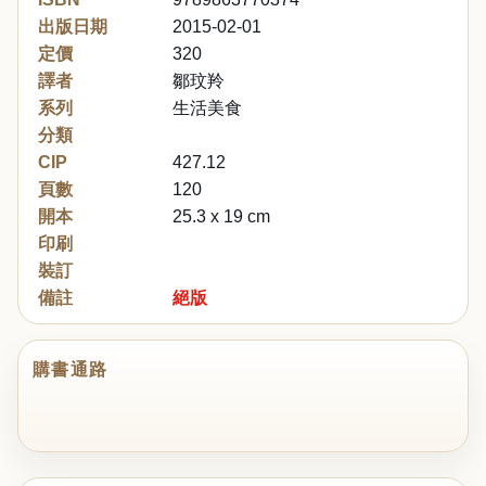
出版日期
2015-02-01
定價
320
譯者
鄒玟羚
系列
生活美食
分類
CIP
427.12
頁數
120
開本
25.3 x 19 cm
印刷
裝訂
備註
絕版
購書通路