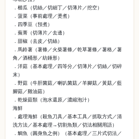
．櫛瓜（切絲／切細丁／切薄片／挖空）
．菠菜（事前處理／燙煮）
．四季豆（預煮）
．蕪菁（切薄片／去邊）
．甜椒（去皮／切絲）
．馬鈴薯（薯條／火柴薯條／乾草薯條／薯格／薯
角／酒桶形／紡錘形）
．洋菇（基本處理／四等分／切薄片／切絲／切碎
末）
．野菇（牛肝菌菇／喇叭菌菇／羊腳菇／黃菇／藍
腳菇／雞油菇）
．乾燥菇類（泡水還原／濃縮泡汁）
海鮮
．處理海鮮（殺魚刀具／基本工具／抓取方式／清
洗方法／基本處理→切割魚類／切法相關用語）
．鯛魚（圓身魚之例）（基本處理／三片式切法／