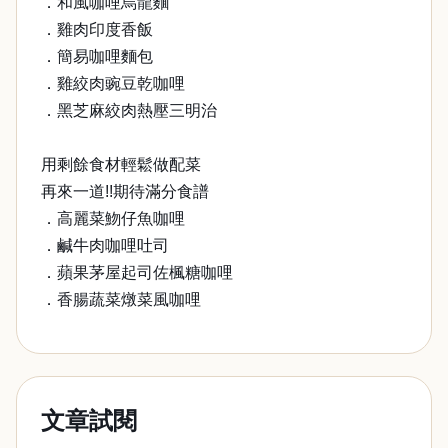
．和風咖哩烏龍麵
．雞肉印度香飯
．簡易咖哩麵包
．雞絞肉豌豆乾咖哩
．黑芝麻絞肉熱壓三明治
用剩餘食材輕鬆做配菜
再來一道!!期待滿分食譜
．高麗菜魩仔魚咖哩
．鹹牛肉咖哩吐司
．蘋果茅屋起司佐楓糖咖哩
．香腸蔬菜燉菜風咖哩
文章試閱