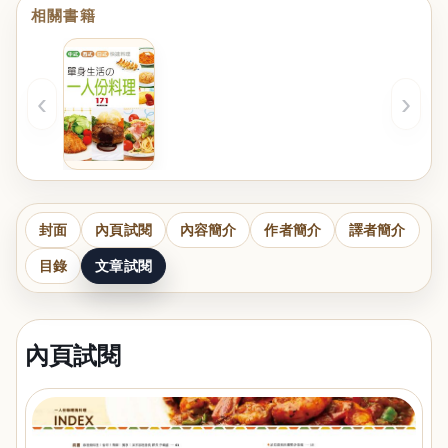
相關書籍
‹
›
封面
內頁試閱
內容簡介
作者簡介
譯者簡介
目錄
文章試閱
內頁試閱