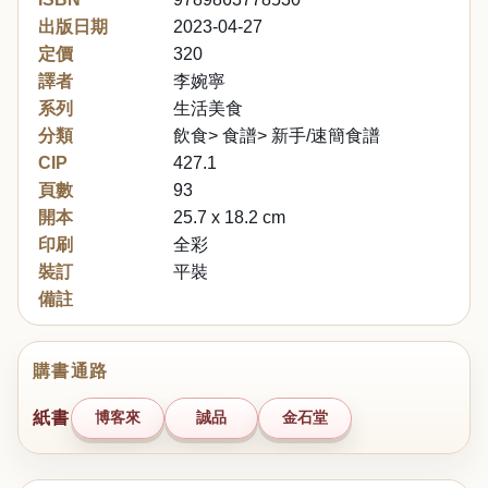
出版日期
2023-04-27
定價
320
譯者
李婉寧
系列
生活美食
分類
飲食> 食譜> 新手/速簡食譜
CIP
427.1
頁數
93
開本
25.7 x 18.2 cm
印刷
全彩
裝訂
平裝
備註
購書通路
紙書
博客來
誠品
金石堂