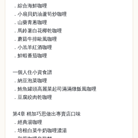
．綜合海鮮咖哩
．小扇貝奶油蘆筍炒咖哩
．山藥青蔥咖哩
．馬鈴薯白花椰乾咖哩
．蘑菇牛排歐風咖哩
．小羔羊紅酒咖哩
．鮮蝦番茄咖哩
一個人住小資食譜
．納豆泡菜咖哩
．鮪魚罐頭高麗菜起司滿滿燉飯風咖哩
．豆腐絞肉乾咖哩
第4章 稍加巧思做出專賣店口味
．經典湯咖哩
．培根白菜牛奶咖哩濃湯