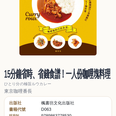
15分鐘省時、省錢食譜！一人份咖哩塊料理
ひとり分の極旨ルウカレー
東京咖哩番長
出版社
楓書坊文化出版社
書籍代號
D063
ISBN
9789863778530