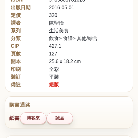
出版日期
2016-05-01
定價
320
譯者
陳聖怡
系列
生活美食
分類
飲食> 食譜> 其他/綜合
CIP
427.1
頁數
127
開本
25.6 x 18.2 cm
印刷
全彩
裝訂
平裝
備註
絕版
購書通路
紙書
博客來
誠品