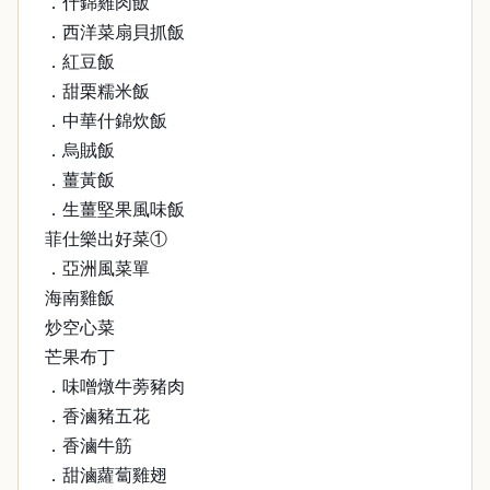
．什錦雞肉飯
．西洋菜扇貝抓飯
．紅豆飯
．甜栗糯米飯
．中華什錦炊飯
．烏賊飯
．薑黃飯
．生薑堅果風味飯
菲仕樂出好菜①
．亞洲風菜單
海南雞飯
炒空心菜
芒果布丁
．味噌燉牛蒡豬肉
．香滷豬五花
．香滷牛筋
．甜滷蘿蔔雞翅