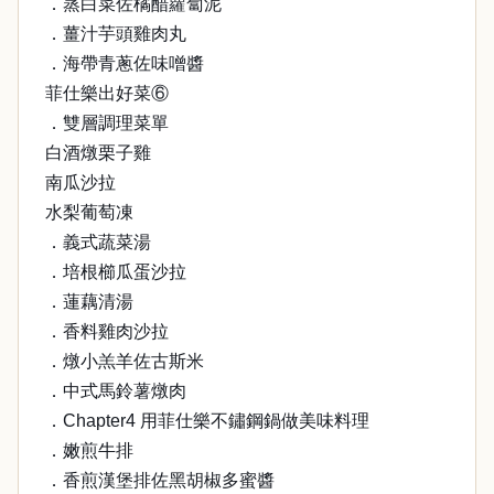
．蒸白菜佐橘醋蘿蔔泥
．薑汁芋頭雞肉丸
．海帶青蔥佐味噌醬
菲仕樂出好菜⑥
．雙層調理菜單
白酒燉栗子雞
南瓜沙拉
水梨葡萄凍
．義式蔬菜湯
．培根櫛瓜蛋沙拉
．蓮藕清湯
．香料雞肉沙拉
．燉小羔羊佐古斯米
．中式馬鈴薯燉肉
．Chapter4 用菲仕樂不鏽鋼鍋做美味料理
．嫩煎牛排
．香煎漢堡排佐黑胡椒多蜜醬