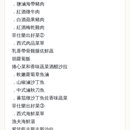
．鹽滷海帶豬肉
．紅酒燉牛肉
．白酒蘋果豬肉
．紅酒梅乾雞肉
菲仕樂出好菜②
．西式肉品菜單
乳香帶骨雞腿佐鮮蔬
胡蘿蔔飯
捲心菜和香味蔬菜酒醋沙拉
．軟嫩蘿蔔章魚滷
．山椒滷沙丁魚
．中式滷秋刀魚
．蕃茄燉沙丁魚佐香味蔬菜
菲仕樂出好菜③
．西式海鮮菜單
漁夫海鮮湯
紫甘藍古斯古斯沙拉