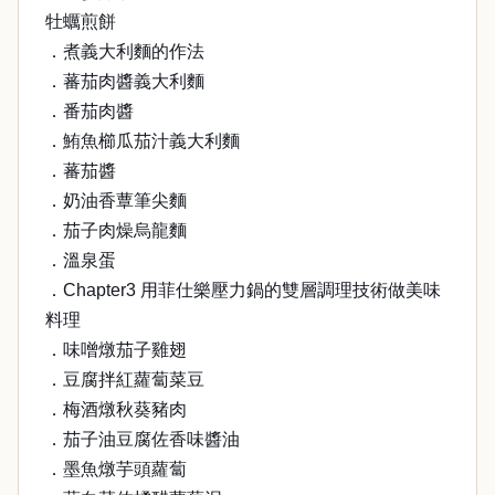
牡蠣煎餅
．煮義大利麵的作法
．蕃茄肉醬義大利麵
．番茄肉醬
．鮪魚櫛瓜茄汁義大利麵
．蕃茄醬
．奶油香蕈筆尖麵
．茄子肉燥烏龍麵
．溫泉蛋
．Chapter3 用菲仕樂壓力鍋的雙層調理技術做美味
料理
．味噌燉茄子雞翅
．豆腐拌紅蘿蔔菜豆
．梅酒燉秋葵豬肉
．茄子油豆腐佐香味醬油
．墨魚燉芋頭蘿蔔