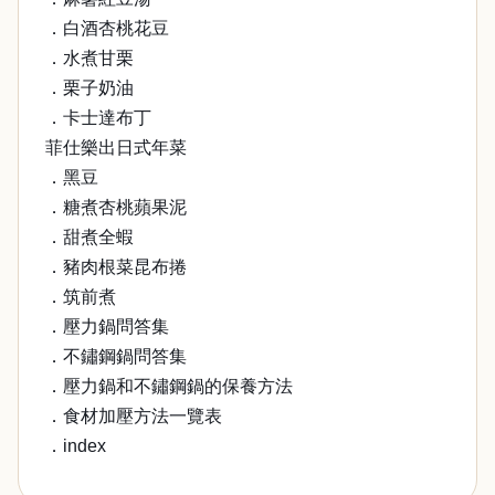
．白酒杏桃花豆
．水煮甘栗
．栗子奶油
．卡士達布丁
菲仕樂出日式年菜
．黑豆
．糖煮杏桃蘋果泥
．甜煮全蝦
．豬肉根菜昆布捲
．筑前煮
．壓力鍋問答集
．不鏽鋼鍋問答集
．壓力鍋和不鏽鋼鍋的保養方法
．食材加壓方法一覽表
．index