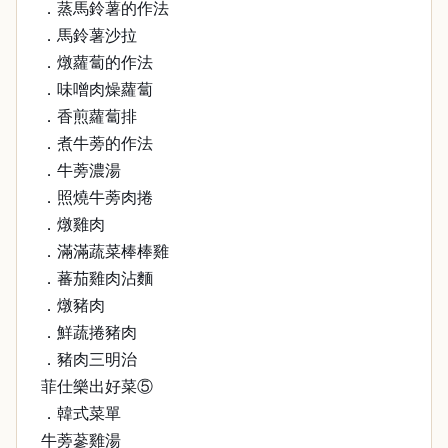
．蒸馬鈴薯的作法
．馬鈴薯沙拉
．燉蘿蔔的作法
．味噌肉燥蘿蔔
．香煎蘿蔔排
．煮牛蒡的作法
．牛蒡濃湯
．照燒牛蒡肉捲
．燉雞肉
．滿滿蔬菜棒棒雞
．蕃茄雞肉沾麵
．燉豬肉
．鮮蔬捲豬肉
．豬肉三明治
菲仕樂出好菜⑤
．韓式菜單
牛蒡蔘雞湯