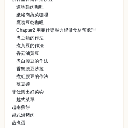
．道地雞肉咖哩
．嫩豬肉蔬菜咖哩
．鷹嘴豆乾咖哩
．Chapter2 用菲仕樂壓力鍋做食材預處理
．煮豆類的作法
．煮黃豆的作法
．香菇滷黃豆
．煮白腰豆的作法
．香蟹腰豆沙拉
．煮紅腰豆的作法
．辣豆醬
菲仕樂出好菜④
．越式菜單
越南煎餅
越式滷豬肉
蒸煮蛋