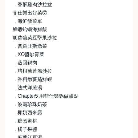
．香酥雞肉沙拉盆
菲仕樂出好菜⑦
．海鮮飯菜單
鮮蝦蛤蠣海鮮飯
胡蘿蔔菜豆堅果沙拉
．普羅旺斯燉菜
．XO醬炒青菜
．蒸回鍋肉
．培根蕪菁溫沙拉
．香料燉蕃茄鮮蝦
．法式洋葱湯
．Chapter5 用菲仕樂鍋做甜點
．波霸珍珠奶茶
．椰奶西米露
．糖煮蜜桃
．橘子果醬
．麻薯紅豆湯