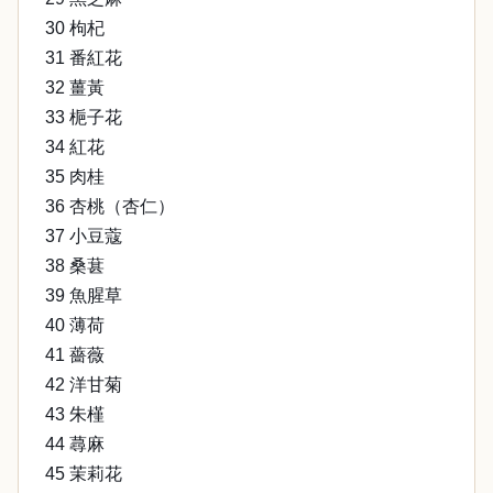
30 枸杞
31 番紅花
32 薑黃
33 梔子花
34 紅花
35 肉桂
36 杏桃（杏仁）
37 小豆蔻
38 桑葚
39 魚腥草
40 薄荷
41 薔薇
42 洋甘菊
43 朱槿
44 蕁麻
45 茉莉花