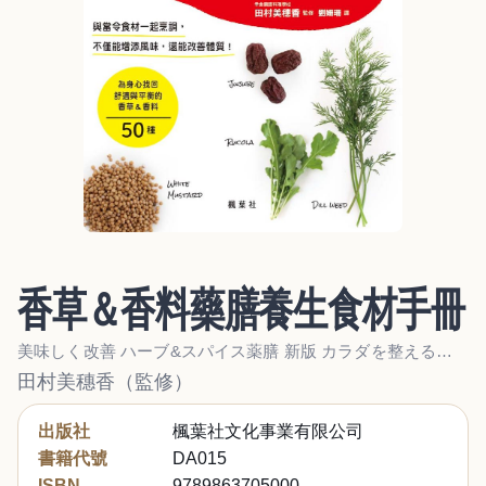
香草＆香料藥膳養生食材手冊
美味しく改善 ハーブ&スパイス薬膳 新版 カラダを整える食材の便利帳
田村美穗香（監修）
出版社
楓葉社文化事業有限公司
書籍代號
DA015
ISBN
9789863705000