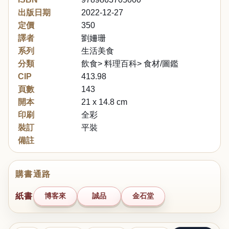
出版日期
2022-12-27
定價
350
譯者
劉姍珊
系列
生活美食
分類
飲食> 料理百科> 食材/圖鑑
CIP
413.98
頁數
143
開本
21 x 14.8 cm
印刷
全彩
裝訂
平裝
備註
購書通路
紙書
博客來
誠品
金石堂