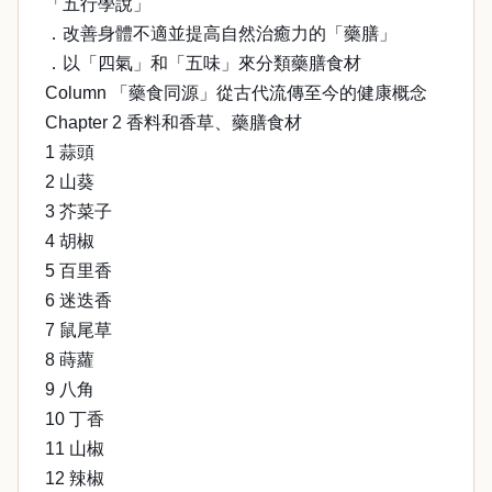
「五行學說」
．改善身體不適並提高自然治癒力的「藥膳」
．以「四氣」和「五味」來分類藥膳食材
Column 「藥食同源」從古代流傳至今的健康概念
Chapter 2 香料和香草、藥膳食材
1 蒜頭
2 山葵
3 芥菜子
4 胡椒
5 百里香
6 迷迭香
7 鼠尾草
8 蒔蘿
9 八角
10 丁香
11 山椒
12 辣椒