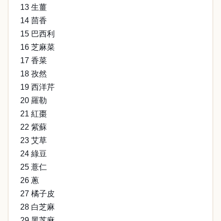
13 生薑
14 茴香
15 巴西利
16 芝麻菜
17 香菜
18 孜然
19 西洋芹
20 羅勒
21 紅棗
22 紫蘇
23 艾草
24 綠豆
25 薏仁
26 蔥
27 橘子皮
28 白芝麻
29 黑芝麻