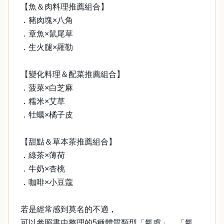
【魚＆肉料理推薦組合】
．豬肉塊×八角
．章魚×鼠尾草
．生火腿×羅勒
【變化料理＆配菜推薦組合】
．菠菜×白芝麻
．糯米×艾草
．牡蠣×橘子皮
【甜點＆草本茶推薦組合】
．綠茶×薄荷
．牛奶×杏桃
．咖啡×小豆蔻
若是經常感到莫名的不適，
可以參照書中整理的5種體質類型「氣虛」、「氣