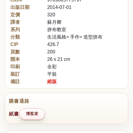
出版日期
2014-07-01
定價
320
譯者
蘇月卿
系列
拼布教室
分類
生活風格> 手作> 造型拼布
CIP
426.7
頁數
200
開本
26 x 21 cm
印刷
全彩
裝訂
平裝
備註
絕版
購書通路
紙書
博客來