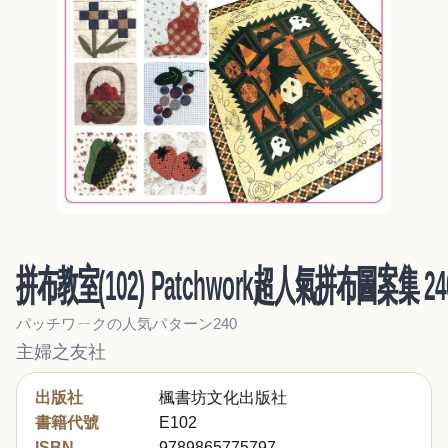
拼布教室(102) Patchwork超人氣拼布圖案集 24
パッチワㄧクの人気パターン240
主婦之友社
出版社
楓書坊文化出版社
書籍代號
E102
ISBN
9789865775797