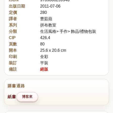
出版日期
2011-07-06
定價
280
譯者
曹茹蘋
系列
拼布教室
分類
生活風格> 手作> 飾品/禮物包裝
CIP
426.4
頁數
80
開本
25.6 x 20.6 cm
印刷
全彩
裝訂
平裝
備註
絕版
購書通路
紙書
博客來