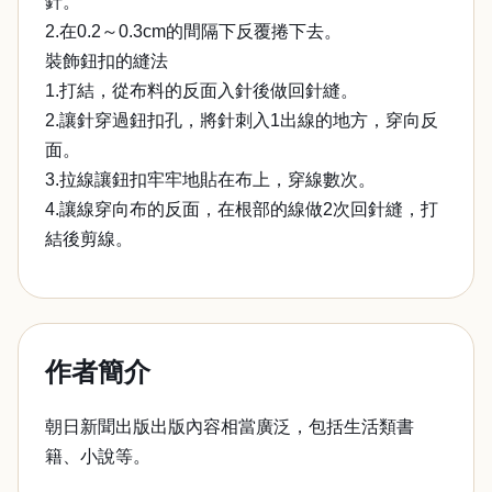
針。
2.在0.2～0.3cm的間隔下反覆捲下去。
裝飾鈕扣的縫法
1.打結，從布料的反面入針後做回針縫。
2.讓針穿過鈕扣孔，將針刺入1出線的地方，穿向反
面。
3.拉線讓鈕扣牢牢地貼在布上，穿線數次。
4.讓線穿向布的反面，在根部的線做2次回針縫，打
結後剪線。
作者簡介
朝日新聞出版出版內容相當廣泛，包括生活類書
籍、小說等。