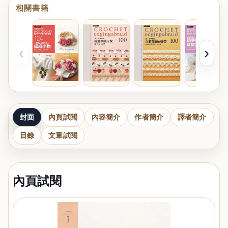
相關書籍
‹
›
封面
內頁試閱
內容簡介
作者簡介
譯者簡介
目錄
文章試閱
內頁試閱