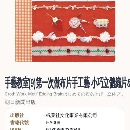
手藝教室(9)第一次做布片手工藝 小巧立體織片&
Croth Work Motif Edging Braidはじめての布あそび 立体プチモチーフ&エジング．ブレード 100
朝日新聞出版
出版社
楓葉社文化事業有限公司
書籍代號
EA009
ISBN
9789866239946