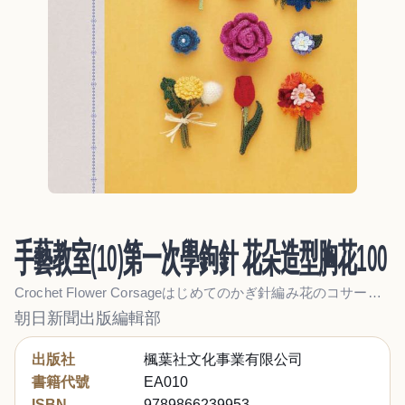
手藝教室(10)第一次學鉤針 花朵造型胸花100
Crochet Flower Corsageはじめてのかぎ針編み花のコサージュパターン100
朝日新聞出版編輯部
出版社
楓葉社文化事業有限公司
書籍代號
EA010
ISBN
9789866239953