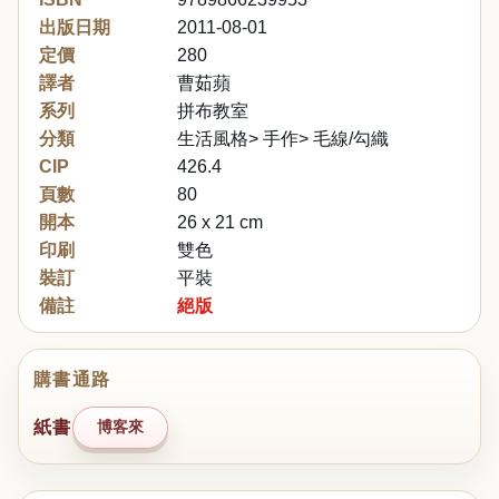
出版日期
2011-08-01
定價
280
譯者
曹茹蘋
系列
拼布教室
分類
生活風格> 手作> 毛線/勾織
CIP
426.4
頁數
80
開本
26 x 21 cm
印刷
雙色
裝訂
平裝
備註
絕版
購書通路
紙書
博客來