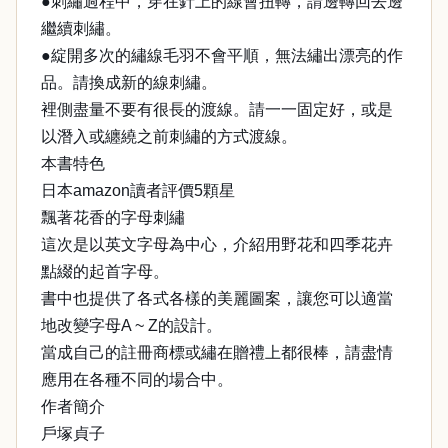
●刺繡過程中，穿在針上的線會扭轉，請邊轉回去邊
繼續刺繡。
●綻開多次的繡線毛羽不會平順，無法繡出漂亮的作
品。請換成新的線刺繡。
裡側盡量不要有很長的渡線。請一一固定好，或是
以潛入或纏繞之前刺繡的方式渡線。
本書特色
日本amazon讀者評價5顆星
飄著花香的字母刺繡
這次是以英文字母為中心，介紹用野花和四季花卉
點綴的起首字母。
書中也提供了各式各樣的美麗圖案，讓您可以適當
地改變字母A ~ Z的設計。
當成自己的註冊商標或繡在贈禮上都很棒，請盡情
應用在各種不同的場合中。
作者簡介
戶塚貞子