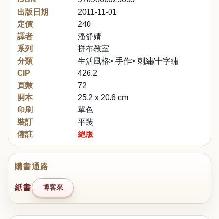
出版日期
2011-11-01
定價
240
譯者
潘舒婧
系列
拼布教室
分類
生活風格> 手作> 刺繡/十字繡
CIP
426.2
頁數
72
開本
25.2 x 20.6 cm
印刷
單色
裝訂
平裝
備註
絕版
購書通路
紙書
博客來