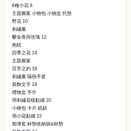
6種小花 8
主題圖案 小物包 小物盒 托墊
野花 10
刺繡畫
鬱金香與玫瑰 12
抱枕
四季之花 14
主題圖案
芬芳之約 16
刺繡畫 隔熱手套
裝飾文字 18
禮物盒 手巾
用刺繡花樣點綴 20
小物包 卡片 紙鎮
用小花點綴 22
相簿套 杯墊收納袋&杯墊