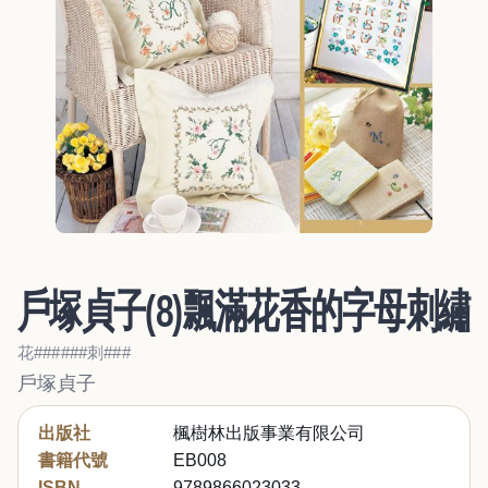
戶塚貞子(8)飄滿花香的字母刺繡
花######刺###
戶塚貞子
出版社
楓樹林出版事業有限公司
書籍代號
EB008
ISBN
9789866023033