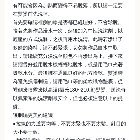
有可能會因為加熱而變得不易脫落，所以請一定要
在熨燙前先洗掉。
首先要確認裡側的線是否都已處理好，不會鬆脫。
接著先將作品浸水一次，然後加入中性洗潔劑，以
輕壓的方式洗滌，之後再用水洗清。此時若滲出了
多餘的染料，請不必緊張，切勿將作品自水中取
出，請繼續充分浸洗至顏色不再滲出為止。接下來
請摺疊好並用脫水機輕輕地脫水，或是用毛巾夾著
吸乾水分。最後擺在通風良好的地方陰乾。熨燙時
為避免損傷刺繡，請用毛巾等的柔軟織物墊底，從
裡側邊噴霧邊以高溫(攝氏180~210度)熨燙。送洗時
以氟素系的洗潔劑最安全，但也必須注意以上的提
醒。
讓刺繡更美的建議
●拉線的力道要均等，不要太緊也不要太鬆。針目的
大小要一致。