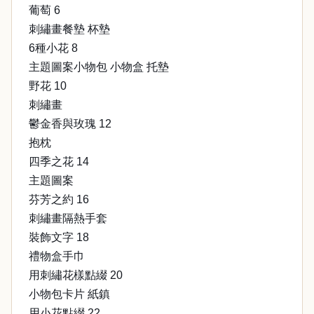
葡萄 6
刺繡畫餐墊 杯墊
6種小花 8
主題圖案小物包 小物盒 托墊
野花 10
刺繡畫
鬱金香與玫瑰 12
抱枕
四季之花 14
主題圖案
芬芳之約 16
刺繡畫隔熱手套
裝飾文字 18
禮物盒手巾
用刺繡花樣點綴 20
小物包卡片 紙鎮
用小花點綴 22