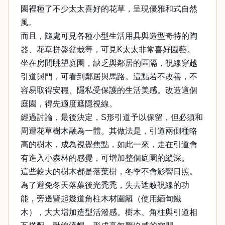
園裡種了不少太太喜好的花草，呈現優雅和式自然
風。
而且，隨處可見各種小型生活用具與造型奇特的陶
器、花草拼盤盆栽等，可見K太太非常喜好園藝。
坐在房間眺望庭園，缺乏與鄰居的區隔，視線穿越
引道與門，可看到鄰居與馬路。這點若不改善，不
容易取得安穩、隱私受保護的生活美感。改造這個
庭園，得先適度遮隱視線。
經過討論，最後決定，S形引道予以保留，但必須和
周遭花草樹木融為一體。其做法是，引道兩側種略
高的樹木，成為視覺焦點，如此一來，走在引道會
有進入小森林的感覺，可增加整個庭園的縱深。
這些較大的樹木都是落葉樹，冬季不會影響日照。
為了避免冬天落葉後光禿禿，失去遮蔽視線的功
能，旁邊豎起幾道角柱木材圍籬（使用緬甸鐵
木），大大增加造型活潑感。樹木、角柱與引道相