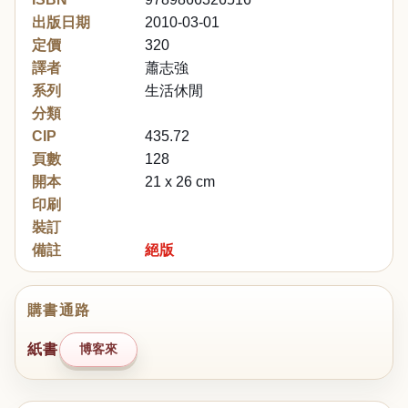
出版日期
2010-03-01
定價
320
譯者
蕭志強
系列
生活休閒
分類
CIP
435.72
頁數
128
開本
21 x 26 cm
印刷
裝訂
備註
絕版
購書通路
紙書
博客來