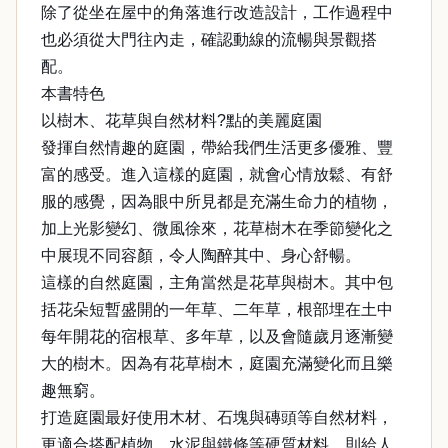
除了從坐在屋中的角落進行改造設計，工作過程中
也必須從大門往內走，確認動線的流暢與景觀搭
配。
本書特色
以樹木、花草與自然材料?點的美麗庭園
發揮自然情趣的庭園，帶給我們生活更多優雅、豐
富的感受。進入這樣的庭園，就會心情放鬆、有舒
服的感覺，因為眼中所見都是充滿生命力的植物，
加上光影變幻、微風徐來，花草樹木在季節變化之
中展現不同容顏，令人陶醉其中、身心舒暢。
這樣的自然庭園，主角當然是花草與樹木。其中包
括花朵短暫盛開的一年草、二年草，根部埋在土中
每年開花的宿根草、多年草，以及會隨歲月逐漸變
大的樹木。因為有花草樹木，庭園充滿變化而且樂
趣無窮。
打造庭園最好使用木材、石塊與磚頭等自然材料，
更適合搭配植物。水泥與鐵條等硬質材料，則給人