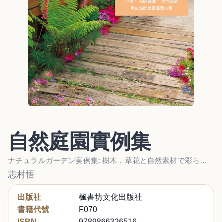
自然庭園實例集
ナチュラルガーデン実例集: 樹木．草花と自然素材で彩られた癒しの庭
志村悟
出版社
楓書坊文化出版社
書籍代號
F070
ISBN
9789866326516