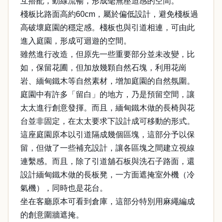
互搭配，動線流暢，形成毫無壓迫感的空間。
棧板比路面高約60cm，屬於偏低設計，避免棧板過
高破壞庭園的穩定感。棧板也與引道相連，可由此
進入庭園，形成可迴遊的空間。
雖然進行改造，但原先一些重要部分並未改變，比
如，保留花圃，但加放幾顆自然石塊，利用花崗
岩、緬甸鐵木等自然素材，增加庭園的自然氛圍。
庭園中有許多「留白」的地方，乃是預留空間，讓
太太進行創意發揮。而且，緬甸鐵木做的長椅與花
台並非固定，在太太要求下設計成可移動的形式。
這座庭園原本以引道隔成幾個區塊，這部分予以保
留，但做了一些補充設計，讓各區塊之間建立視線
連繫感。而且，除了引道舖石板與洗石子路面，還
設計緬甸鐵木做的長板凳，一方面遮掩室外機（冷
氣機），同時也是花台。
坐在客廳原本可看到倉庫，這部分特別用麻繩編成
的創意圍牆遮掩。