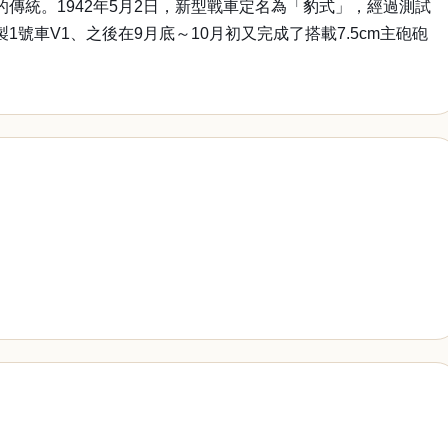
車的傳統。1942年5月2日，新型戰車定名為「豹式」，經過測試
製1號車V1、之後在9月底～10月初又完成了搭載7.5cm主砲砲