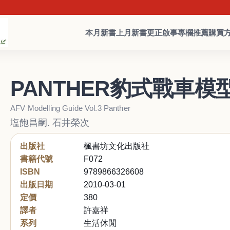
本月新書
上月新書
更正啟事
專欄推薦
購買
PANTHER豹式戰車模
AFV Modelling Guide Vol.3 Panther
塩飽昌嗣. 石井榮次
出版社
楓書坊文化出版社
書籍代號
F072
ISBN
9789866326608
出版日期
2010-03-01
定價
380
譯者
許嘉祥
系列
生活休閒