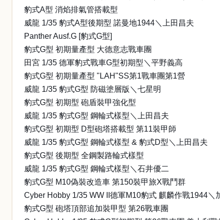
豹式A型 消焰排氣管搭載型
威龍 1/35 豹式A型後期型 諾曼地1944＼上田昌夫
Panther Ausf.G [豹式G型]
豹式G型 初期量產型 大德意志戰車團
田宮 1/35 德軍豹式戰車G型初期型＼平野義高
豹式G型 初期量產型 "LAH"SS第1戰車團第1營
威龍 1/35 豹式G型 防磁塗層版＼七星明
豹式G型 初期型 砲盾裝甲強化型
威龍 1/35 豹式G型 鋼輪式樣型＼上田昌夫
豹式G型 初期型 D型砲塔搭載型 第11裝甲師
威龍 1/35 豹式G型 鋼輪式樣型 & 豹式D型＼上田昌夫
豹式G型 後期型 全鋼製路輪式樣型
威龍 1/35 豹式G型 鋼輪式樣型＼石井優二
豹式G型 M10偽裝改造車 第150裝甲旅X戰鬥群
Cyber Hobby 1/35 WW II德軍M10豹式 麒麟作戰194
豹式G型 砲塔頂部追加裝甲型 第26戰車團