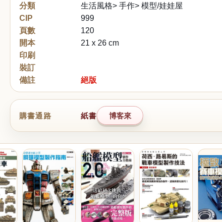
分類
生活風格> 手作> 模型/娃娃屋
CIP
999
頁數
120
開本
21 x 26 cm
印刷
裝訂
備註
絕版
購書通路
紙書
博客來