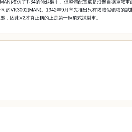
2(MAN)模仿了T-34的傾斜裝甲、但整體配置還是沿襲自德軍戰
司的VK3002(MAN)。1942年9月率先推出只有搭載假砲塔的試
底盤，因此V2才真正稱的上是第一輛豹式試製車。