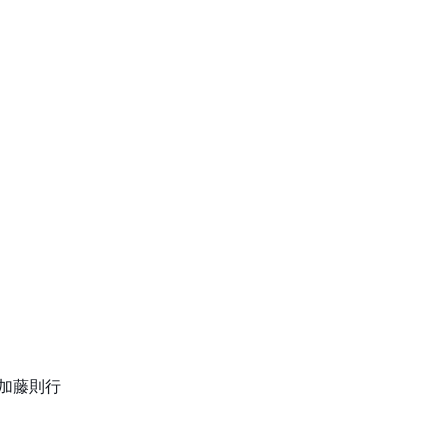
3＼加藤則行