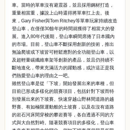
車。當時的單車沒有避震器，並且採用鋼材打造，
重量相當重，據說上山時還得將單車扛上去。後
來，Gary Fisher與Tom Ritchey等單車玩家持續改造
登山車，在僅僅30餘年的時間就獲得了相當大的發
展。進入80年代後期，登山車瞬間席捲了日本國內
的市場。目前，登山車不斷採用創新的技術，推出
無論爬坡或下坡皆可輕鬆應對的全功能登山車，以
及超輕量碳纖維車架等創新的產品，並且仍持續不
斷地進化，帶來充滿活力的躍動感，或許這正是我
們熱愛登山車的理由之一吧。
雖然登山車是從「下坡」開始發展出來的車種，但
目前已形成多樣化的競賽項目，包括針對下坡而特
別發展出來的下坡賽、快速穿越山野林間道路的越
野賽、有如極限運動般的土坡賽，以及在沒有道路
的岩石河床間穿梭的攀岩賽等，各自透過不同的方
式與大自然對峙。隨著競賽項目的多樣化，登山車