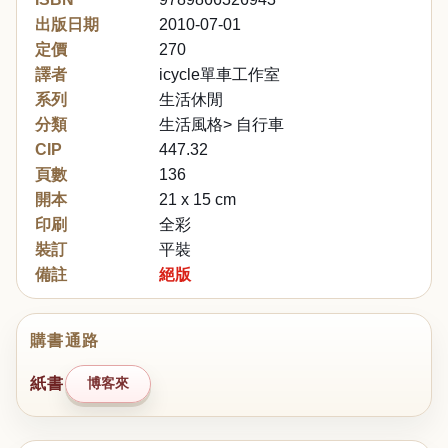
出版日期
2010-07-01
定價
270
譯者
icycle單車工作室
系列
生活休閒
分類
生活風格> 自行車
CIP
447.32
頁數
136
開本
21 x 15 cm
印刷
全彩
裝訂
平裝
備註
絕版
購書通路
紙書
博客來