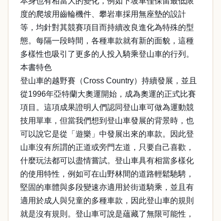
本身也有相當大的變化，例如下坡車僅保留最低限
度的爬坡用齒輪機件、攀岩車採用無座墊的設計
等，均針對其競賽項目而持續改良進化為特殊的型
態。每隔一段時間，各種車款就有新的面貌，這種
多樣性也吸引了更多的人投入騎乘登山車的行列。
本書特色
登山車的越野賽（Cross Country）持續發展，並且
從1996年亞特蘭大奧運開始，成為奧運的正式比賽
項目。這項成果證明人們認同登山車可做為運動競
技用單車，但當我們想到登山車發展的背景時，也
可以說它是從「遊樂」中發展出來的車款。因此登
山車沒有所謂的正道或旁門左道，只要自己喜歡，
什麼玩法都可以盡情嘗試。登山車具有相當多樣化
的使用特性，例如可在山野林間的道路輕鬆馳騁，
堅固的車體與多段變速亦適用於街道騎乘，並且有
適用於成人與兒童的多種車款，因此登山車的規則
就是沒有規則。登山車可說是蘊藏了無限可能性，