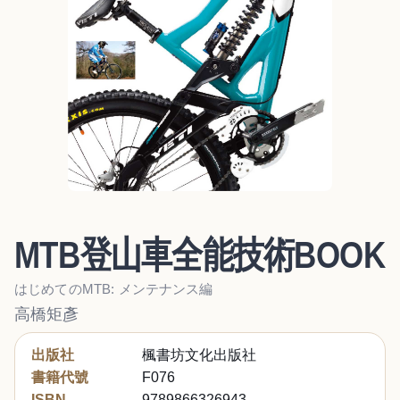
MTB登山車全能技術BOOK
はじめてのMTB: メンテナンス編
高橋矩彥
出版社
楓書坊文化出版社
書籍代號
F076
ISBN
9789866326943