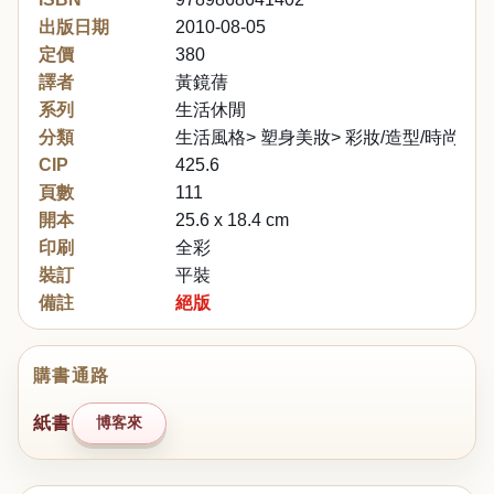
出版日期
2010-08-05
定價
380
譯者
黃鏡蒨
系列
生活休閒
分類
生活風格> 塑身美妝> 彩妝/造型/時尚> 穿
CIP
425.6
頁數
111
開本
25.6 x 18.4 cm
印刷
全彩
裝訂
平裝
備註
絕版
購書通路
紙書
博客來