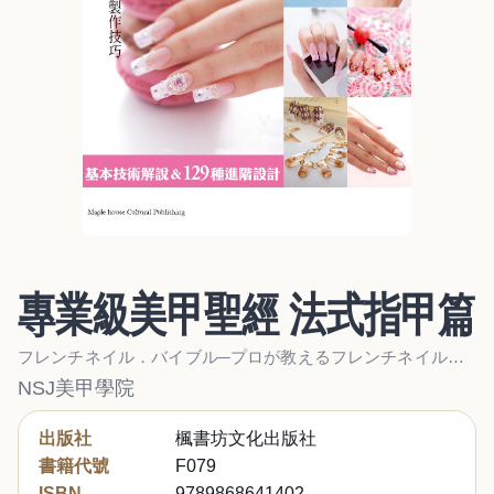
專業級美甲聖經 法式指甲篇
フレンチネイル．バイブル─プロが教えるフレンチネイルテクニックのすべて 基本の技術解説&129点のデザインバリエーション
NSJ美甲學院
出版社
楓書坊文化出版社
書籍代號
F079
ISBN
9789868641402