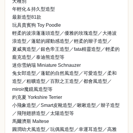
犬種別
年輕化＆持久型造型
最新造型81款
玩具貴賓狗 Toy Poodle
輕柔的波浪蓬蓬頭造型／優雅的玫瑰造型／大捲波
浪造型／蓬鬆的躍動感造型／輕柔的辮子造型／
夏威夷造型／銀色帝王造型／fata精靈造型／輕柔的
龐克造型／泰迪熊造型等
迷你雪納瑞 Miniature Schnauzer
兔女郎造型／蓬鬆的自然風造型／可愛造型／柔和
造型／粗曠造型／百獸之王造型／都會風造型／
miroir魔鏡風造型等
約克夏 Yorkshire Terrier
小飛象造型／Smart皮靴造型／啾啾造型／辮子造型
／飛翔翅膀造型／太陽造型等
馬爾濟斯 Maltese
圓潤幼犬風造型／玩偶風造型／幸運耳造型／高雅