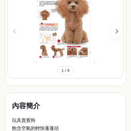
‹
›
1
/ 9
內容簡介
玩具貴賓狗
飽含空氣的輕快蓬蓬頭