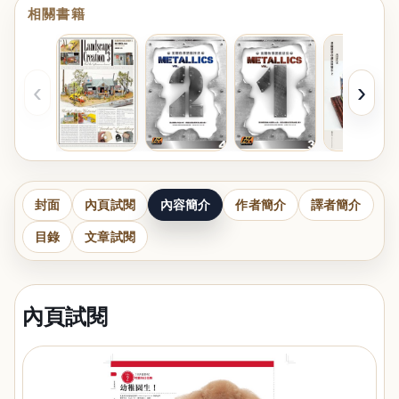
相關書籍
‹
›
封面
內頁試閱
內容簡介
作者簡介
譯者簡介
目錄
文章試閱
內頁試閱