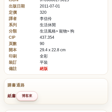
出版日期
2011-07-01
定價
320
譯者
李信伶
系列
生活休閒
分類
生活風格> 寵物> 狗
CIP
437.354
頁數
90
開本
29.4 x 22.8 cm
印刷
全彩
裝訂
平裝
備註
絕版
購書通路
紙書
博客來