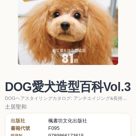
DOG愛犬造型百科Vol.3
DOGヘアスタイリングカタログ: アンチエイジング&長持ちヘア
土居聖和
出版社
楓書坊文化出版社
書籍代號
F095
ISBN
9789866173615