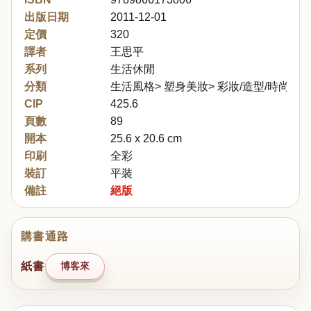
出版日期
2011-12-01
定價
320
譯者
王思平
系列
生活休閒
分類
生活風格> 塑身美妝> 彩妝/造型/時尚> 穿
CIP
425.6
頁數
89
開本
25.6 x 20.6 cm
印刷
全彩
裝訂
平裝
備註
絕版
購書通路
紙書
博客來