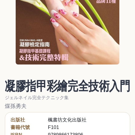
凝膠指甲彩繪完全技術入門
ジェルネイル完全テクニック集
煤孫勇夫
出版社
楓書坊文化出版社
書籍代號
F101
ISBN
9789866173806