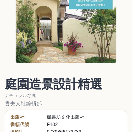
庭園造景設計精選
ナチュラルな庭
貴夫人社編輯部
出版社
楓書坊文化出版社
書籍代號
F102
ISBN
9789866173783