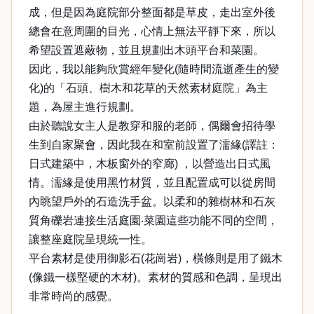
成，但是因為庭院部分整面都是草皮，走出室外後
總會在意周圍的目光，心情上無法平靜下來，所以
希望設置遮蔽物，並且規劃出木頭平台和菜園。
因此，我以能夠欣賞經年變化(隨時間流逝產生的變
化)的「石頭、樹木和花草的天然素材庭院」為主
題，為屋主進行規劃。
由於聽說女主人是教穿和服的老師，偶爾會招待學
生到自家聚會，因此我在和室前設置了濡緣(譯註：
日式建築中，木板窗外的窄廊) ，以營造出日式風
情。濡緣是使用黑竹材質，並且配置成可以從房間
內眺望戶外的石造洗手盆。以柔和的雜樹林和石灰
質角礫岩連接生活庭園‧菜園這些功能不同的空間，
讓整座庭院呈現統一性。
平台素材是使用御影石(花崗岩)，橫條則是用了鐵木
(像鐵一樣堅硬的木材)。素材的質感和色調，呈現出
非常時尚的感覺。