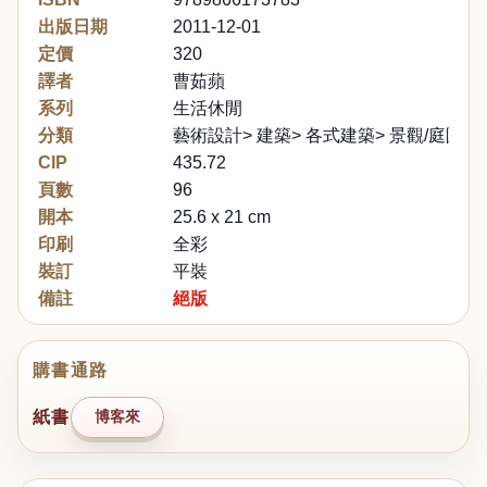
出版日期
2011-12-01
定價
320
譯者
曹茹蘋
系列
生活休閒
分類
藝術設計> 建築> 各式建築> 景觀/庭園
CIP
435.72
頁數
96
開本
25.6 x 21 cm
印刷
全彩
裝訂
平裝
備註
絕版
購書通路
紙書
博客來