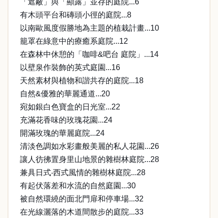
「遮蔽」與「顯露」並存的庭院...6
有木頭平台和磚頭小徑的庭院...8
以南歐風度假勝地為主題的植栽計畫...10
籠罩在綠意中的療癒系庭院...12
在森林中休憩的「咖啡&吧台 庭院」...14
以壁泉作裝飾的英式庭園...16
天然素材與植物和諧共存的庭院...18
自然&優雅的華麗通道...20
宛如銀白色寶盒的日光室...22
充滿花香味的玫瑰花園...24
開滿玫瑰的華麗庭院...24
清淡色調如水彩畫般美麗的私人花園...26
讓人彷彿置身里山地景的雜樹林庭院...28
兼具日式‧西式風情的雜樹林庭院...28
有起伏落差和水流的自然庭園...30
被自然環繞的面北門扉和停車場...32
在光線灑落的木道間散步的庭院...33