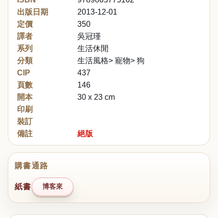
出版日期
2013-12-01
定價
350
譯者
吳冠瑾
系列
生活休閒
分類
生活風格> 寵物> 狗
CIP
437
頁數
146
開本
30 x 23 cm
印刷
裝訂
備註
絕版
購書通路
紙書
博客來