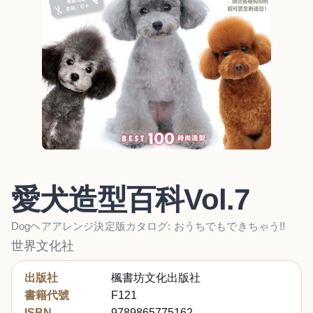
愛犬造型百科Vol.7
Dogヘアアレンジ決定版カタログ: おうちでもできちゃう!!
世界文化社
出版社
楓書坊文化出版社
書籍代號
F121
ISBN
9789865775162