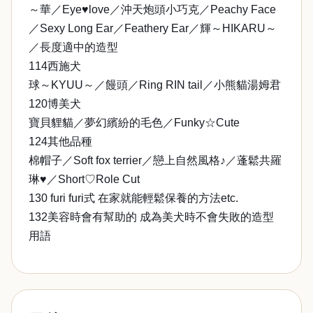
～華／Eye♥love／沖天炮頭小巧克／Peachy Face
／Sexy Long Ear／Feathery Ear／輝～HIKARU～
／長度適中的造型
114西施犬
球～KYUU～／饅頭／Ring RIN tail／小熊貓湯姆君
120博美犬
寶貝貍貓／夢幻繽紛的毛色／Funky☆Cute
124其他品種
棉帽子／Soft fox terrier／戀上自然風格♪／蓬鬆共羅
琳♥／Short♡Role Cut
130 furi furi式 在家就能輕鬆保養的方法etc.
132美容時會有幫助的 成為美犬時不會失敗的造型
用語