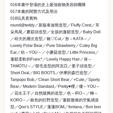
016本書中登場的史上最強寵物美容師團隊
017本書的閱覽方式及用法
018玩具貴賓狗
round@teddy／新版泰迪熊造型／Fluffy Crest／耳
朵馬尾／蘑菇頭造型／女孩的蓬鬆造型／Baby Doll
／幼犬的層次造型／椿♡Cut／形～KATA～／
Lovely Polar Bear／Pure Strawberry／Cutey Big
Ear／幼～YOU～／小蘑菇造型／Little Princess／
蓬鬆柔軟的Franc*／Lovely Happy Hair／保～
TAMOTU～／鬃毛造型的阿克亞／栗子頭造型／
Short Oval／BIG BOOTS／伊摩的森巴造型／
Tanpopo Bob／Clean Short Bear／+Cute／Sporty
Bear／Modern Standard／Pretty♥櫻／優～YOU～
／花生王子／自然隨興的造型／色～IRO～／轉～
KORO～／銀色的狂野造型／蓬鬆微捲的空氣感造
型／Qoo’s STYLE／蓬蓬BOM／fontana／Bon bon