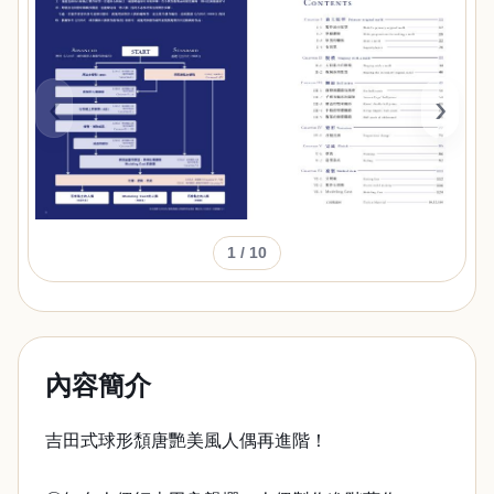
‹
›
1
/ 10
內容簡介
吉田式球形頹唐艷美風人偶再進階！