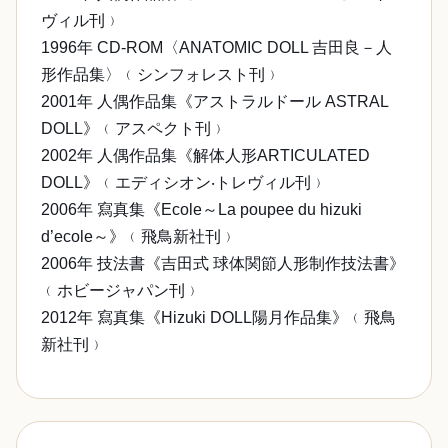
ヴィル刊﹚
1996年 CD-ROM〈ANATOMIC DOLL 吉田良－人
形作品集〉﹙シンフォレスト刊﹚
2001年 人偶作品集《アストラルドール ASTRAL
DOLL》﹙アスペクト刊﹚
2002年 人偶作品集《解体人形ARTICULATED
DOLL》﹙エディシオン‧トレヴィル刊﹚
2006年 寫真集《Ecole～La poupee du hizuki
d’ecole～》﹙飛鳥新社刊﹚
2006年 技法書《吉田式 球体関節人形制作技法書》
﹙ホビージャパン刊﹚
2012年 寫真集《Hizuki DOLL陽月作品集》﹙飛鳥
新社刊﹚