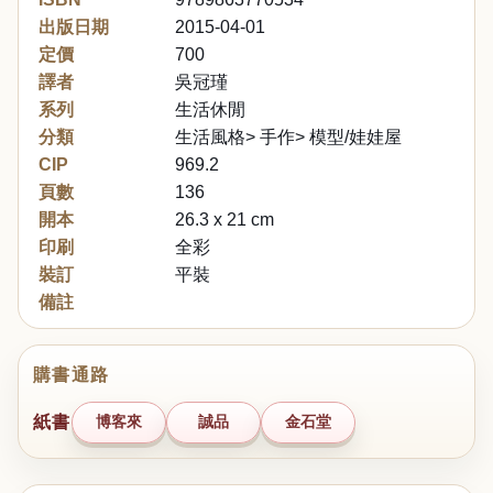
出版日期
2015-04-01
定價
700
譯者
吳冠瑾
系列
生活休閒
分類
生活風格> 手作> 模型/娃娃屋
CIP
969.2
頁數
136
開本
26.3 x 21 cm
印刷
全彩
裝訂
平裝
備註
購書通路
紙書
博客來
誠品
金石堂