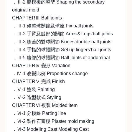
．Ⅱ-2 脫模後的整型 Shaping the secondary
original mold
CHAPTERⅢ Ball joints
．Ⅲ-1 修整球關節及球座 Fix ball joints
．Ⅲ-2 手臂及腿部的關節 Arms＆Legs’ball joints
．Ⅲ-3 膝蓋的雙球關節 Knees’double ball joints
．Ⅲ-4 手指的球體關節 Set up fingers’ball joints
．Ⅲ-5 腹部的球體關節 Ball joints of abdominal
CHAPTERⅣ 變形 Variation
．Ⅳ-1 改變比例 Proportions change
CHAPTERⅤ 完成 Finish
．Ⅴ-1 塗裝 Painting
．Ⅴ-2 造型款式 Styling
CHAPTERⅥ 複製 Molded item
．Ⅵ-1 分模線 Parting line
．Ⅵ-2 製作石膏模 Plaster mold making
．Ⅵ-3 Modeling Cast Modeling Cast