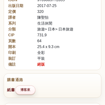
出版日期
2017-07-25
定價
320
譯者
陳聖怡
系列
生活休閒
分類
旅遊> 日本> 日本旅遊
CIP
731.9
頁數
64
開本
25.4 x 9.3 cm
印刷
全彩
裝訂
平裝
備註
絕版
購書通路
紙書
博客來