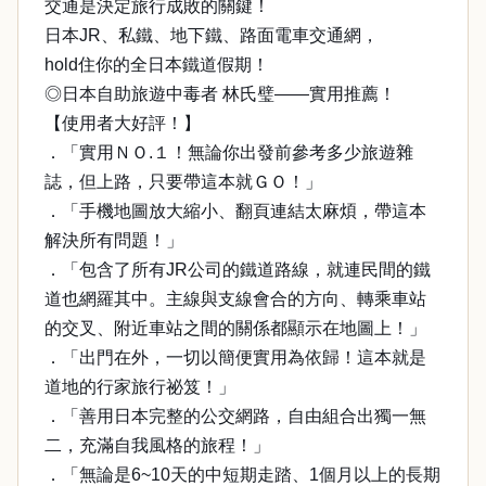
交通是決定旅行成敗的關鍵！
日本JR、私鐵、地下鐵、路面電車交通網，
hold住你的全日本鐵道假期！
◎日本自助旅遊中毒者 林氏璧——實用推薦！
【使用者大好評！】
．「實用ＮＯ.１！無論你出發前參考多少旅遊雜
誌，但上路，只要帶這本就ＧＯ！」
．「手機地圖放大縮小、翻頁連結太麻煩，帶這本
解決所有問題！」
．「包含了所有JR公司的鐵道路線，就連民間的鐵
道也網羅其中。主線與支線會合的方向、轉乘車站
的交叉、附近車站之間的關係都顯示在地圖上！」
．「出門在外，一切以簡便實用為依歸！這本就是
道地的行家旅行祕笈！」
．「善用日本完整的公交網路，自由組合出獨一無
二，充滿自我風格的旅程！」
．「無論是6~10天的中短期走踏、1個月以上的長期