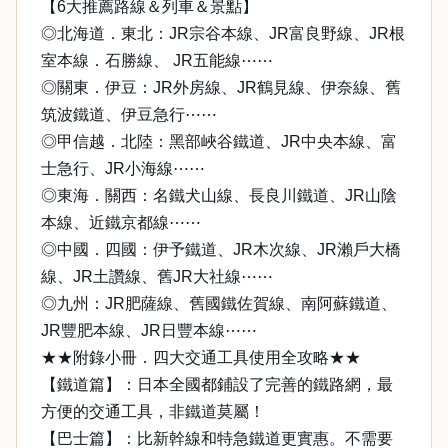
【6大推薦路線＆列車＆景點】
◎北海道．東北：JR宗谷本線、JR富良野線、JR根
室本線．石勝線、 JR五能線⋯⋯
◎關東．伊豆：JR外房線、JR鶴見線、伊奈線、舊
筑波鐵道、伊豆急行⋯⋯
◎甲信越．北陸：黑部峽谷鐵道、JR中央本線、富
士急行、JR小海線⋯⋯
◎東海．關西：名鐵犬山線、長良川鐵道、JR山陰
本線、近鐵京都線⋯⋯
◎中國．四國：伊予鐵道、JR木次線、JR瀨戶大橋
線、JR土讚線、舊JR大社線⋯⋯
◎九州：JR肥薩線、舊國鐵佐賀線、南阿蘇鐵道、
JR豐肥本線、JR日豐本線⋯⋯
★★附錄小冊．四大交通工具使用全攻略★★
【鐵道篇】：日本全國都鋪設了完善的鐵路網，最
方便的交通工具，非鐵道莫屬！
【巴士篇】：比新幹線和特急鐵道更實惠。不需要