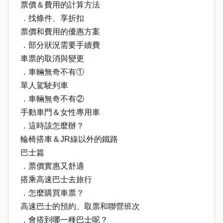
票價＆費用的計算方法
．找條件、享折扣
票價和費用的優惠方案
．部分狀況需要手續費
車票的取消與變更
．車輛無奇不有①
單人駕駛列車
．車輛無奇不有②
手動車門＆女性專用車
．這時該怎麼辦？
輪椅搭車＆JR線以外的鐵路
巴士篇
．票價實惠又舒適
搭乘高速巴士去旅行
．怎麼購買車票？
高速巴士的預約、取票和聯營班次
．會搭到哪一種巴士呢？