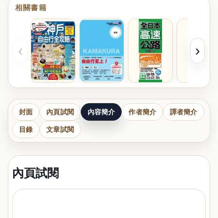
相關書籍
‹
›
封面
內頁試閱
內容簡介
作者簡介
譯者簡介
目錄
文章試閱
內頁試閱