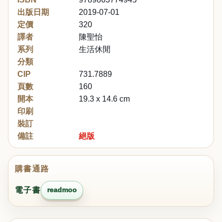
出版日期
2019-07-01
定價
320
譯者
陳聖怡
系列
生活休閒
分類
CIP
731.7889
頁數
160
開本
19.3 x 14.6 cm
印刷
裝訂
備註
絕版
購書通路
電子書
readmoo