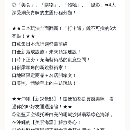
◎「美食」、「購物」、「體驗」、「攝影」➡4大
深受網美青睞的主題行程分類！
★★日本玩法全面翻新！「打卡通」銳不可擋的6大
亮點！★★
口蒐集日本流行趨勢最前線！
口全新落成設施＋未來預定建設！
口時下正夯＋充滿藝術感的創意空間！
口嶄露頭角的新銳藝術家！
口地區限定商品＋名店開箱文！
口美照、體驗至上的主題玩法！
★★沖繩【新銳景點】！隨便拍都是質感美照，看
過你的IG好友通通淪陷！★★
◎湛藍天空襯托著白亮的珊瑚沙與翡翠綠色海洋，
在沖繩的【美景海灘】解放身心！