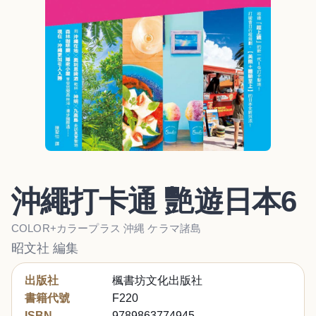
沖繩打卡通 艷遊日本6
COLOR+カラープラス 沖縄 ケラマ諸島
昭文社 編集
出版社
楓書坊文化出版社
書籍代號
F220
ISBN
9789863774945