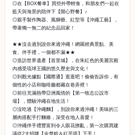
◎在【BOX餐車】買些外帶輕食，和朋友們一起在
藍天與海景的陪伴下【開心野餐】♪
◎親手製作陶器、風獅爺、紅型等【沖繩工藝】，
帶著獨一無二的紀念品回家！
★★沒去過別說你來過沖繩！網羅經典景點、美
食、伴手禮，一個都不漏★★
◎造訪世界遺產【首里城】，在朱紅色的美麗宮殿
內感受琉球王國的悠久歷史與文化！
◎到觀光據點【國際通】逛逛吧！偷偷告訴你，有
個性的小店和咖啡廳都藏在巷弄裡！
◎前往充滿熱帶亞洲風情的【第一牧志公設市
場】，體驗沖繩在地生活！
◎沒吃過【沖繩麵】，別說你來過沖繩！美味的三
層肉搭配手打麵條，深受在地人喜愛！
◎沖繩伴手禮豐富到令人眼花撩亂，第一次購買建
議從2大招牌【金楚糕＆紅芋塔】下手！