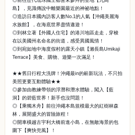
◎前往歷代琉球國王都會來參拜的聖地【九高
島】，見識傳說中離樂園最近的神祕地點！
◎造訪日本國內訪客人數No.1的人氣【沖繩美麗海
水族館】，在海底世界盡情遨遊！
◎到林立著【外國人住宅】的港川地區走走，穿梭
在以美國州名命名的街道，感受異國風情！
◎到宛如地中海度假村的露天小鎮【瀨長島Umikaji
Terrace】美食、購物、遊樂一次滿足！
★★舊日行程大洗牌！沖繩最in的嶄新玩法，不只拍
美照更要互動體驗★★
◎參加由教練帶領的浮潛和潛水體驗，闖入【藍
洞】的碧藍世界！新手也沒問題！
◎【乘獨木舟】前往沖繩本島規模最大的紅樹林森
林，展開盛大的冒險旅程！
◎開車橫越古宇利大橋前進小島，在無敵海景的包
圍下【爽快兜風】！