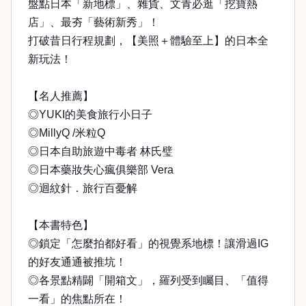
盤點日本「新地標」、雜貨、文青必逛「挖寶熱
店」、最夯「藝術新秀」！
打破昔日行程規劃，【美照＋體驗至上】的日本全
新玩法！
【名人推薦】
◎YUKI的美食旅行小日子
◎MillyQ /米粒Q
◎日本自助旅遊中毒者 林氏璧
◎日本藥妝失心瘋俱樂部 Vera
◎迴紋針．旅行百憂解
【本書特色】
◎鎖定「怎麼拍都好看」的視覺系地標！讓滑過IG
的好友通通被推坑！
◎各景點精闢「開箱文」，羅列受到矚目、「值得
一看」的焦點所在！