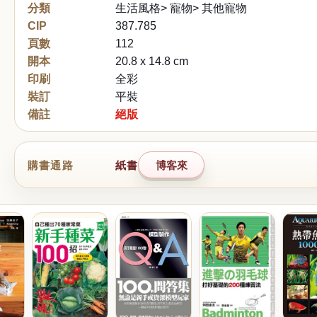
分類
生活風格> 寵物> 其他寵物
CIP
387.785
頁數
112
開本
20.8 x 14.8 cm
印刷
全彩
裝訂
平裝
備註
絕版
購書通路
紙書
博客來