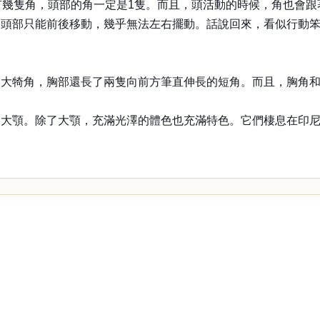
有幾隻角，頭部的角一定是1隻。而且，頭活動的時候，角也會
的頭部只能前後移動，幾乎無法左右擺動。話說回來，看似行動
了大犄角，胸部還長了兩隻向前方筆直伸長的短角。而且，胸角
大顎。除了大顎，充滿光澤的體色也充滿特色。它們棲息在印尼的