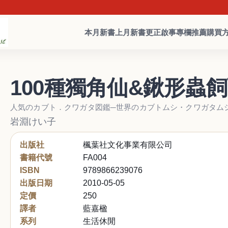
本月新書
上月新書
更正啟事
專欄推薦
購買
100種獨角仙&鍬形蟲
人気のカブト．クワガタ図鑑─世界のカブトムシ・クワガタム
岩淵けい子
出版社
楓葉社文化事業有限公司
書籍代號
FA004
ISBN
9789866239076
出版日期
2010-05-05
定價
250
譯者
藍嘉楹
系列
生活休閒