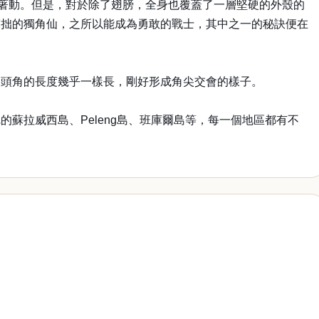
跟著動。但是，對於除了翅膀，全身也覆蓋了一層堅硬的外殼的
笨拙的獨角仙，之所以能成為勇敢的戰士，其中之一的秘訣便在
和頭角的長度幾乎一樣長，剛好形成角尖交會的樣子。
蘇拉威西島、Peleng島、班庫爾島等，每一個地區都有不