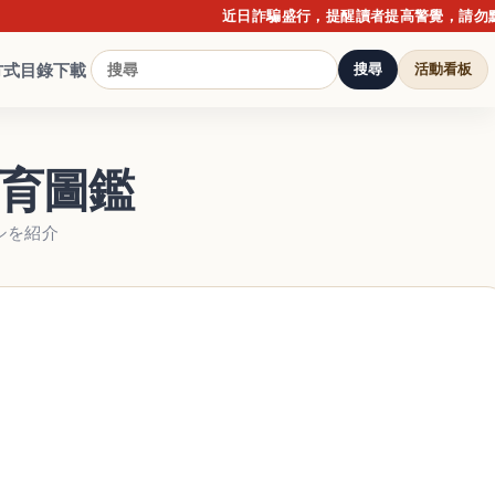
近日詐騙盛行，提醒讀者提高警覺，請勿點擊不明
方式
目錄下載
搜尋
活動看板
飼育圖鑑
シを紹介