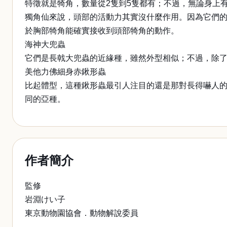
特徵就是犄角，數量從2隻到5隻都有；不過，無論身上
獨角仙來說，頭部的活動力其實沒什麼作用。因為它們
於胸部犄角能確實接收到頭部犄角的動作。
海神大兜蟲
它們是長戟大兜蟲的近緣種，雖然外型相似；不過，除
美他力佛細身赤鍬形蟲
比起體型，這種鍬形蟲最引人注目的還是那對長得嚇人的
同的亞種。
作者簡介
監修
岩淵けい子
東京動物園協會．動物解說委員