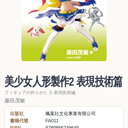
美少女人形製作2 表現技術篇
フィギュアの作りかた 2: 表現技術編
藤田茂敏
出版社
楓葉社文化事業有限公司
書籍代號
FA011
ISBN
9789866239649