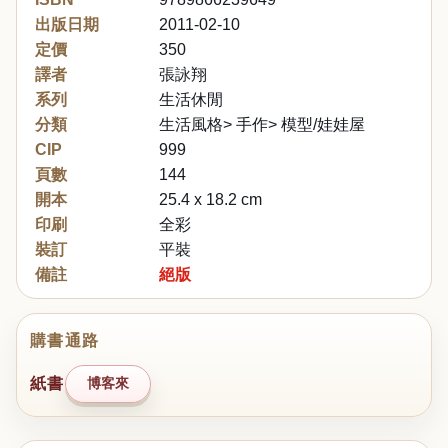
出版日期
2011-02-10
定價
350
譯者
張詠翔
系列
生活休閒
分類
生活風格> 手作> 模型/娃娃屋
CIP
999
頁數
144
開本
25.4 x 18.2 cm
印刷
全彩
裝訂
平裝
備註
絕版
購書通路
紙書
博客來