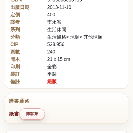
出版日期
2013-11-10
定價
400
譯者
李永智
系列
生活休閒
分類
生活風格> 球類> 其他球類
CIP
528.956
頁數
240
開本
21 x 15 cm
印刷
全彩
裝訂
平裝
備註
絕版
購書通路
紙書
博客來