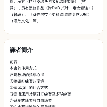
線。著有《勝利桌球 對打&多球練習法》（暫
譯），另有監修作品《附DVD 桌球一定會變強！》
（暫譯）、《讓你的技巧更精進!致勝桌球50招》
（漢欣文化）等。
譯者簡介
前言
本書的使用方式
宮崎教練的指導心得
①整頓好練習的環境
②練習項目的組合方式
③靈活運用持續對打練習及多球練習
④系統式練習與自由練習
⑤在比賽場地時的賽前練習