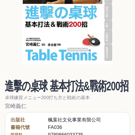
進擊の桌球 基本打法&戰術200招
卓球練習メニュー200打ち方と戦術の基本
宮崎義仁
出版社
楓葉社文化事業有限公司
書籍代號
FA036
ISBN
9789866033735