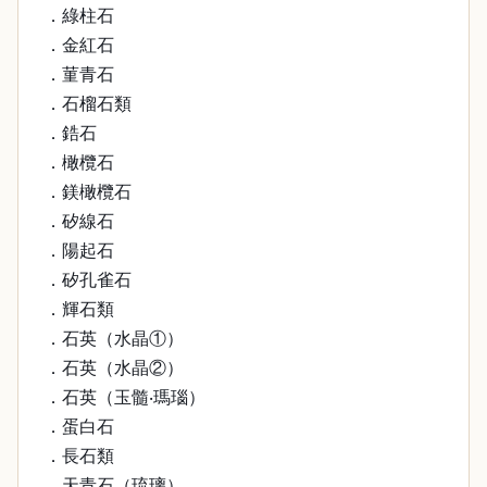
．綠柱石
．金紅石
．菫青石
．石榴石類
．鋯石
．橄欖石
．鎂橄欖石
．矽線石
．陽起石
．矽孔雀石
．輝石類
．石英（水晶①）
．石英（水晶②）
．石英（玉髓‧瑪瑙）
．蛋白石
．長石類
．天青石（琉璃）