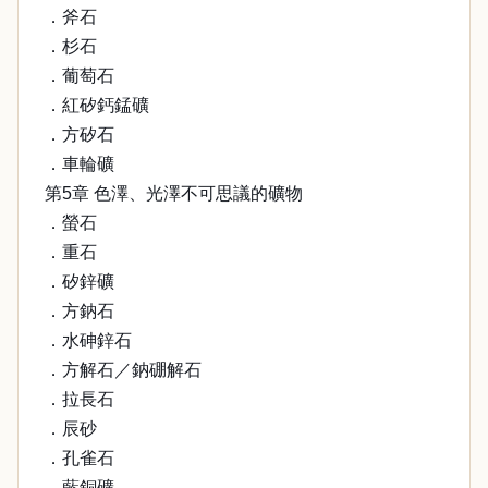
．斧石
．杉石
．葡萄石
．紅矽鈣錳礦
．方矽石
．車輪礦
第5章 色澤、光澤不可思議的礦物
．螢石
．重石
．矽鋅礦
．方鈉石
．水砷鋅石
．方解石／鈉硼解石
．拉長石
．辰砂
．孔雀石
．藍銅礦