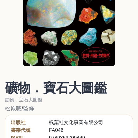
礦物．寶石大圖鑑
鉱物．宝石大図鑑
松原聰
/
監修
出版社
楓葉社文化事業有限公司
書籍代號
FA046
ISBN
9789863700449