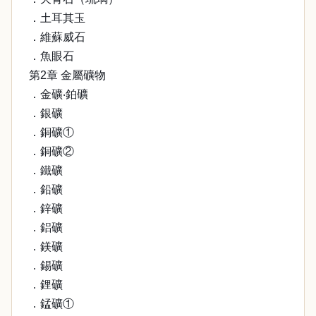
．土耳其玉
．維蘇威石
．魚眼石
第2章 金屬礦物
．金礦‧鉑礦
．銀礦
．銅礦①
．銅礦②
．鐵礦
．鉛礦
．鋅礦
．鋁礦
．鎂礦
．錫礦
．鋰礦
．錳礦①