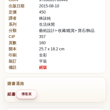
出版日期
2015-08-10
定價
450
譯者
林詠純
系列
生活休閒
分類
藝術設計> 收藏/鑑賞> 寶石/飾品
CIP
357
頁數
160
開本
25.7 x 18.2 cm
印刷
全彩
裝訂
平裝
備註
絕版
購書通路
紙書
博客來