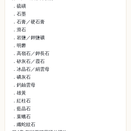
．硫磺
．石墨
．石膏／硬石膏
．滑石
．岩鹽／鉀鹽礦
．明礬
．高嶺石／鉀長石
．矽灰石／霞石
．冰晶石／絹雲母
．磷灰石
．鈣鈾雲母
．雄黃
．紅柱石
．藍晶石
．葉蠟石
．纖蛇紋石