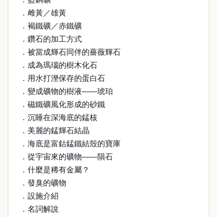
．雌黃／雄黃
．褐鐵礦／赤鐵礦
．鑽石的加工方式
．被當成輝石同伴的薔薇輝石
．成為瑪瑙的樹木化石
．用水打溼保存的蛋白石
．變成礦物的樹液——琥珀
．磁鐵礦風化形成的砂鐵
．沉睡在深海底的錳核
．美麗的錳輝石結晶
．海底是富鈷錳鐵結殼的寶庫
．從宇宙來的礦物——隕石
．什麼是稀有金屬？
．發臭的礦物
．設施介紹
．名詞解說