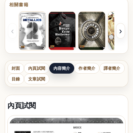
相關書籍
‹
›
封面
內頁試閱
內容簡介
作者簡介
譯者簡介
目錄
文章試閱
內頁試閱