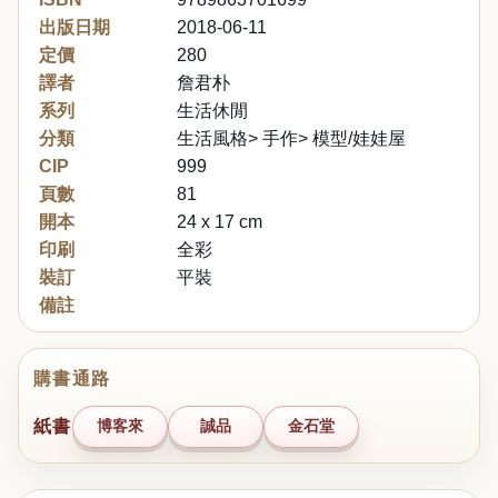
出版日期
2018-06-11
定價
280
譯者
詹君朴
系列
生活休閒
分類
生活風格> 手作> 模型/娃娃屋
CIP
999
頁數
81
開本
24 x 17 cm
印刷
全彩
裝訂
平裝
備註
購書通路
紙書
博客來
誠品
金石堂