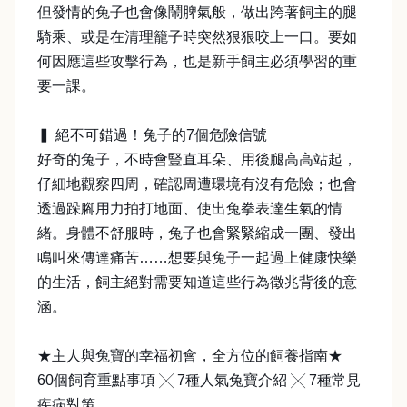
但發情的兔子也會像鬧脾氣般，做出跨著飼主的腿
騎乘、或是在清理籠子時突然狠狠咬上一口。要如
何因應這些攻擊行為，也是新手飼主必須學習的重
要一課。
▍ 絕不可錯過！兔子的7個危險信號
好奇的兔子，不時會豎直耳朵、用後腿高高站起，
仔細地觀察四周，確認周遭環境有沒有危險；也會
透過跺腳用力拍打地面、使出兔拳表達生氣的情
緒。身體不舒服時，兔子也會緊緊縮成一團、發出
鳴叫來傳達痛苦……想要與兔子一起過上健康快樂
的生活，飼主絕對需要知道這些行為徵兆背後的意
涵。
★主人與兔寶的幸福初會，全方位的飼養指南★
60個飼育重點事項 ╳ 7種人氣兔寶介紹 ╳ 7種常見
疾病對策