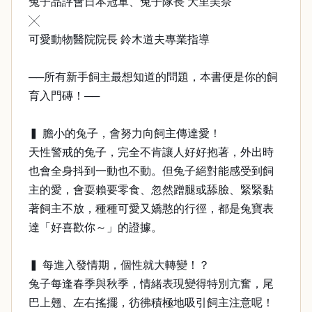
兔子品評會日本冠軍、兔子隊長 大里美奈
╳
可愛動物醫院院長 鈴木道夫專業指導
──所有新手飼主最想知道的問題，本書便是你的飼
育入門磚！──
▍ 膽小的兔子，會努力向飼主傳達愛！
天性警戒的兔子，完全不肯讓人好好抱著，外出時
也會全身抖到一動也不動。但兔子絕對能感受到飼
主的愛，會耍賴要零食、忽然蹭腿或舔臉、緊緊黏
著飼主不放，種種可愛又嬌憨的行徑，都是兔寶表
達「好喜歡你～」的證據。
▍ 每進入發情期，個性就大轉變！？
兔子每逢春季與秋季，情緒表現變得特別亢奮，尾
巴上翹、左右搖擺，彷彿積極地吸引飼主注意呢！