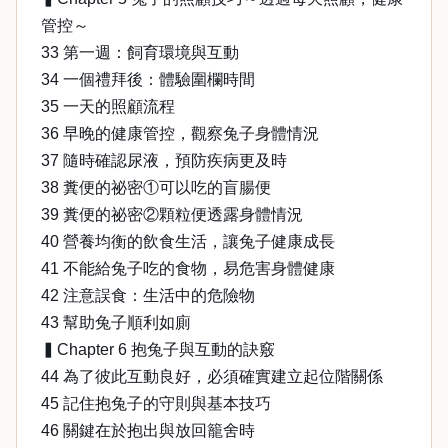
管控～
33 第一週：飼育環境與互動
34 一個禮拜後：體驗圍欄時間
35 一天的照顧流程
36 早晚的健康管控，觀察兔子身體情況
37 隨時確認尿液，預防疾病更及時
38 糞便的祕密①可以吃的盲腸便
39 糞便的祕密②顆粒便透露身體情況
40 營養均衡的飲食生活，讓兔子健康成長
41 不能給兔子吃的食物，易危害身體健康
42 注意誤食：生活中的危險物
43 幫助兔子順利如廁
▍Chapter 6 抱兔子與互動的訣竅
44 為了彼此互動良好，必須確實建立起位階關係
45 記住抱兔子的守則與基本技巧
46 關鍵在於抱出與放回籠舍時