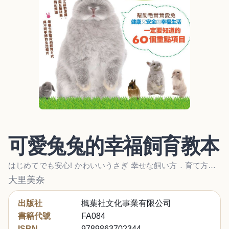
可愛兔兔的幸福飼育教本
はじめてでも安心! かわいいうさぎ 幸せな飼い方．育て方がわかる本
大里美奈
出版社
楓葉社文化事業有限公司
書籍代號
FA084
ISBN
9789863702344