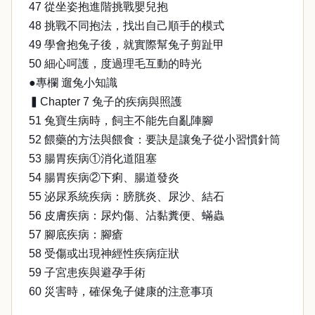
47 從坐姿抱進階挑戰嬰兒抱
48 挑戰不同抱法，找出自己順手的模式
49 學會抱兔子後，就實際幫兔子剪趾甲
50 細心呵護，度過理毛互動的時光
●專欄 遛兔小知識
▍Chapter 7 兔子的疾病與照護
51 兔寶生病時，飼主不能先自亂陣腳
52 餵藥的方法與餵食：要訣是讓兔子從小習慣針筒
53 腸胃疾病①消化道阻塞
54 腸胃疾病②下痢、腸道發炎
55 泌尿系統疾病：膀胱炎、尿沙、結石
56 皮膚疾病：尿灼傷、沾黏糞便、蟎蟲
57 腳底疾病：腳瘡
58 受傷或出現神經性疾病症狀
59 子宮患疾與避孕手術
60 災害時，確保兔子健康的注意事項