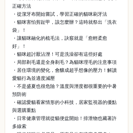
正確方法
・從潔牙布開始嘗試，學習正確的貓咪刷牙法
・貓咪害怕剪趾甲，該怎麼辦？這時就祭出「洗衣
袋」！
・讓貓咪融化的梳毛法，訣竅就是「愈輕柔愈
好」！
・貓咪超討厭沾溼！可是洗澡卻有這些好處
・局部剃毛還是全身剃毛？為貓咪理毛的注意事項
・居住環境的變化，會釀成超乎想像的壓力！解讀
愛貓行為並適度減壓
・不是盛夏也很危險？溫度與溼度都很重要的中暑
預防術
・確認愛貓看家情形的小科技，居家監視器的優點
與選購重點
・日常健康管理就從貓便盆開始！排泄物也藏著許
多線索