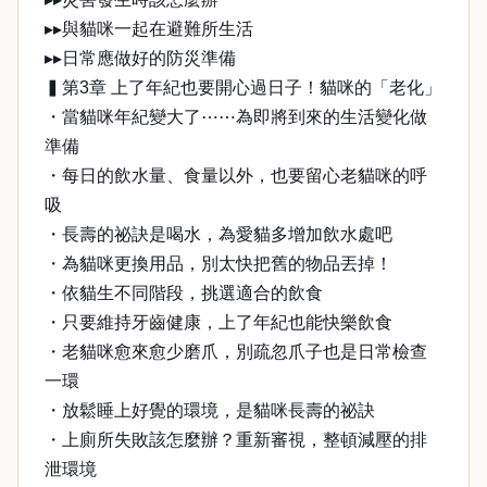
▸▸與貓咪一起在避難所生活
▸▸日常應做好的防災準備
▍第3章 上了年紀也要開心過日子！貓咪的「老化」
・當貓咪年紀變大了⋯⋯為即將到來的生活變化做
準備
・每日的飲水量、食量以外，也要留心老貓咪的呼
吸
・長壽的祕訣是喝水，為愛貓多增加飲水處吧
・為貓咪更換用品，別太快把舊的物品丟掉！
・依貓生不同階段，挑選適合的飲食
・只要維持牙齒健康，上了年紀也能快樂飲食
・老貓咪愈來愈少磨爪，別疏忽爪子也是日常檢查
一環
・放鬆睡上好覺的環境，是貓咪長壽的祕訣
・上廁所失敗該怎麼辦？重新審視，整頓減壓的排
泄環境