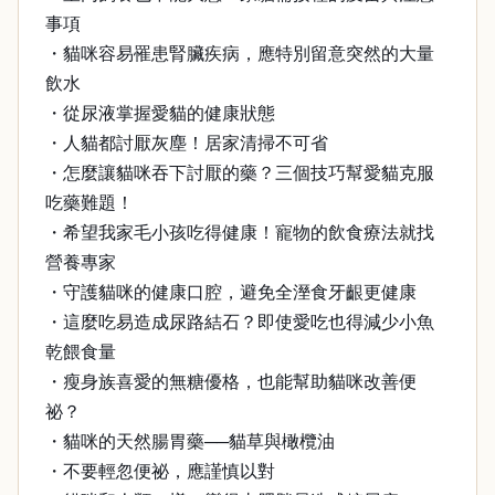
事項
・貓咪容易罹患腎臟疾病，應特別留意突然的大量
飲水
・從尿液掌握愛貓的健康狀態
・人貓都討厭灰塵！居家清掃不可省
・怎麼讓貓咪吞下討厭的藥？三個技巧幫愛貓克服
吃藥難題！
・希望我家毛小孩吃得健康！寵物的飲食療法就找
營養專家
・守護貓咪的健康口腔，避免全溼食牙齦更健康
・這麼吃易造成尿路結石？即使愛吃也得減少小魚
乾餵食量
・瘦身族喜愛的無糖優格，也能幫助貓咪改善便
祕？
・貓咪的天然腸胃藥──貓草與橄欖油
・不要輕忽便祕，應謹慎以對