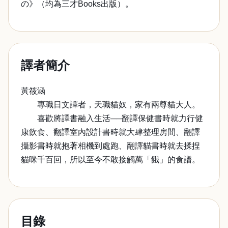
の》（均為三才Books出版）。
譯者簡介
黃筱涵
專職日文譯者，天職貓奴，家有兩尊貓大人。
喜歡將譯書融入生活──翻譯保健書時就力行健
康飲食、翻譯室內設計書時就大肆整理房間、翻譯
攝影書時就抱著相機到處跑、翻譯貓書時就去揉捏
貓咪千百回，所以至今不敢接觸萬「餓」的食譜。
目錄