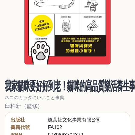
我家貓咪要好好到老！貓咪的高品質樂活養生
ネコのカラダにいいこと事典
臼杵新（監修）
出版社
楓葉社文化事業有限公司
書籍代號
FA102
ISBN
9789863704379