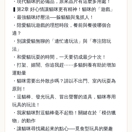
・現代貓咪的必備品，原來晶片有這麼多用處！
▍第2章 好心情讓貓咪更有精神！貓咪的「遊戲」
・最強貓咪紓壓法──躲貓貓與鬼抓人！
・陪愛貓玩遊戲的理想時段，餐前與餐後哪個合
適？
・別讓愛貓無聊的「邊忙邊玩法」與「專注陪玩
法」
・和愛貓玩耍的時間，一天要切成最少十次！
・打架、嬉鬧、你追我趕⋯⋯多貓飼養有助於增加
運動量
・貓咪需要出外散步嗎？請以不出門、室內玩耍為
原則！
・逗貓棒、發光玩具、冒出聲響的道具，貓咪專用
玩具的玩法！
・我家貓咪對逗貓棒毫不起勁！關鍵在於「模仿獵
物」的動作
・讓貓咪尋找藏起來的點心──覓食型玩具的樂趣