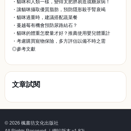
・貓咪和人類一樣，變得太肥胖易造成糖尿病！
・讓貓咪攝取優質脂肪，預防隱形殺手腎衰竭
・貓咪過重時，建議搭配蔬菜餐
・蔓越莓有機會預防尿路結石？
・貓咪的體重怎麼量才好？推薦使用嬰兒體重計
・考慮購買寵物保險，多方評估以備不時之需
◎參考文獻
文章試閱
© 2026 楓書坊文化出版社
All Rights Reserved.｜網站版本 v1.82i