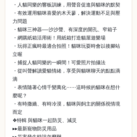
・人貓同樂的響板訓練，用聲音促進與貓咪的默契
・有效運用貓咪喜愛的木天蓼，解決運動不足與壓
力問題
・貓咪三神器──沙沙聲、有深度的開孔、窄箱子
・網購紙箱活用術！用紙箱打造貓屋遊樂場
・玩得正瘋時最適合拍照！貓咪玩耍時會以後腳站
立喔
・捕捉人貓同樂的一瞬間！可愛照片拍攝法
・從叫聲解讀愛貓情緒，享受與貓咪聊天的點點滴
滴
・表情隨著心情千變萬化⋯⋯這時候的貓咪在想什
麼呢？
・有時撒嬌、有時冷漠，貓咪與飼主的關係視情境
而定
❖特輯 與貓咪一起防災、減災
▸▸最新寵物防災用品
▸▸災害發生時該怎麼辦