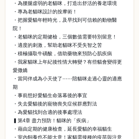
・為腰腿虛弱的老貓咪，打造出舒活的養老環境
・專為老貓咪設計的按摩術！
・把握愛貓年輕時光，及早找到可信賴的動物醫
院！
・老貓咪的定期健檢，三個數值需要特別留意！
・適度的刺激，幫助老貓咪不受失智之苦
・積極攝取牛磺酸，借助藥物來預防心肌疾病
・我家貓咪上年紀後性情大轉變？有些貓會變得更
愛撒嬌
・當同伴成為小天使了⋯⋯陪貓咪走過心靈的適應
期
・事前想好愛貓生命落幕後的事宜
・失去愛貓後的寵物喪失症候群應對法
・為愛貓找到合適的後事處理法
▍第4章 盡力預防！貓咪的「疾病」
・藉由定期的健康檢查，延長愛貓的幸福貓生
・室內飼養也不能大意！家貓需接種的疫苗與注意