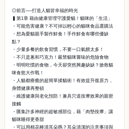
◎前言──打造人貓皆幸福的時光
▍第1章 藉由健康管理守護愛貓！貓咪的「生活」
・可能危害健康？不可掉以輕心的貓咪食品選購法
・想為愛貓親手製作鮮食！手作鮮食有哪些優缺
點？
・少量多餐的飲食習慣，不要一口氣餵太多！
・不只是蔥和巧克力！嚴禁貓咪嘗味的危險食物
・明明吃慣的食物，今天卻突然興趣缺缺？搶救貓
咪食慾大作戰！
・人貓都療癒的超簡單揉貓術！有效提升復原力，
身體健康再整頓
・維護健康與老化預防！兼具穴道按摩效果的親密
接觸
・匯集許多神經的超敏感部位，藉「肉墊按摩」讓
貓咪睡得更香甜
・可以用棉花棒清耳朵嗎？耳朵清潔的注意事項與