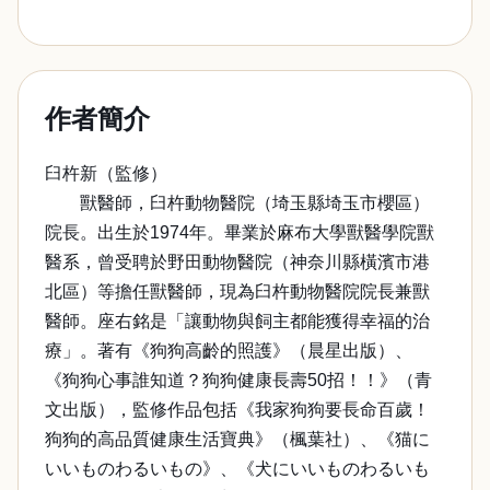
作者簡介
臼杵新（監修）
獸醫師，臼杵動物醫院（埼玉縣埼玉市櫻區）
院長。出生於1974年。畢業於麻布大學獸醫學院獸
醫系，曾受聘於野田動物醫院（神奈川縣橫濱市港
北區）等擔任獸醫師，現為臼杵動物醫院院長兼獸
醫師。座右銘是「讓動物與飼主都能獲得幸福的治
療」。著有《狗狗高齡的照護》（晨星出版）、
《狗狗心事誰知道？狗狗健康長壽50招！！》（青
文出版），監修作品包括《我家狗狗要長命百歲！
狗狗的高品質健康生活寶典》（楓葉社）、《猫に
いいものわるいもの》、《犬にいいものわるいも