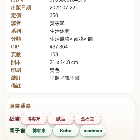
出版日期
2022-07-22
定價
350
譯者
黃筱涵
系列
生活休閒
分類
生活風格> 寵物> 貓
CIP
437.364
頁數
158
開本
21 x 14.8 cm
印刷
雙色
裝訂
平裝／電子書
備註
購書通路
紙書
博客來
誠品
金石堂
電子書
博客來
Kobo
readmoo