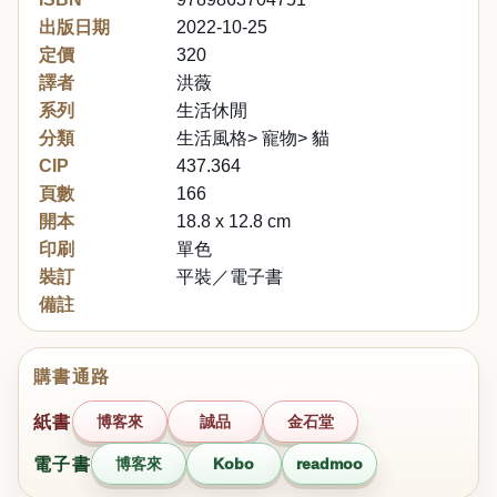
出版日期
2022-10-25
定價
320
譯者
洪薇
系列
生活休閒
分類
生活風格> 寵物> 貓
CIP
437.364
頁數
166
開本
18.8 x 12.8 cm
印刷
單色
裝訂
平裝／電子書
備註
購書通路
紙書
博客來
誠品
金石堂
電子書
博客來
Kobo
readmoo