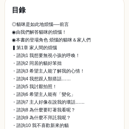
目錄
◎貓咪是如此地煩惱──前言
◉由我們解答貓咪的煩惱！
◉本書的登場角色 煩惱的貓咪＆家人們
▍第1章 家人間的煩惱
・諮詢1 我想要無視小孩的呼喚！
・諮詢2 同居的貓好笨拙
・諮詢3 希望主人能了解我的心情！
・諮詢4 我想跟人類搭話……
・諮詢5 我討厭拍照！
・諮詢6 希望主人能有「變化」
・諮詢7 主人好像在說我的壞話……
・諮詢8 為什麼要盯著我看呢？
・諮詢9 為什麼不拜託我呢？
・諮詢10 我不喜歡新來的貓