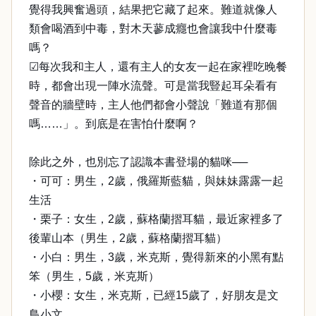
覺得我興奮過頭，結果把它藏了起來。難道就像人
類會喝酒到中毒，對木天蓼成癮也會讓我中什麼毒
嗎？
☑每次我和主人，還有主人的女友一起在家裡吃晚餐
時，都會出現一陣水流聲。可是當我豎起耳朵看有
聲音的牆壁時，主人他們都會小聲說「難道有那個
嗎……」。到底是在害怕什麼啊？
除此之外，也別忘了認識本書登場的貓咪──
・可可：男生，2歲，俄羅斯藍貓，與妹妹露露一起
生活
・栗子：女生，2歲，蘇格蘭摺耳貓，最近家裡多了
後輩山本（男生，2歲，蘇格蘭摺耳貓）
・小白：男生，3歲，米克斯，覺得新來的小黑有點
笨（男生，5歲，米克斯）
・小櫻：女生，米克斯，已經15歲了，好朋友是文
鳥小文