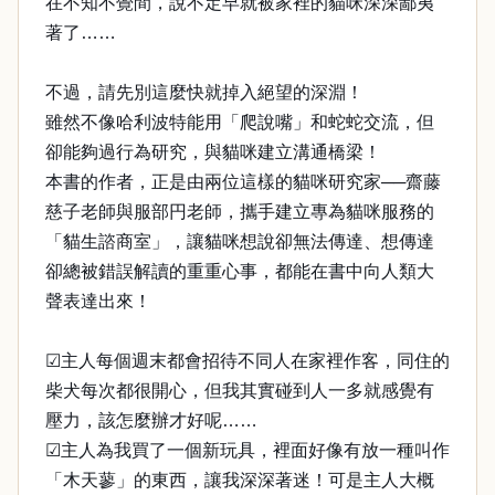
在不知不覺間，說不定早就被家裡的貓咪深深鄙夷
著了……
不過，請先別這麼快就掉入絕望的深淵！
雖然不像哈利波特能用「爬說嘴」和蛇蛇交流，但
卻能夠過行為研究，與貓咪建立溝通橋梁！
本書的作者，正是由兩位這樣的貓咪研究家──齋藤
慈子老師與服部円老師，攜手建立專為貓咪服務的
「貓生諮商室」，讓貓咪想說卻無法傳達、想傳達
卻總被錯誤解讀的重重心事，都能在書中向人類大
聲表達出來！
☑主人每個週末都會招待不同人在家裡作客，同住的
柴犬每次都很開心，但我其實碰到人一多就感覺有
壓力，該怎麼辦才好呢……
☑主人為我買了一個新玩具，裡面好像有放一種叫作
「木天蓼」的東西，讓我深深著迷！可是主人大概