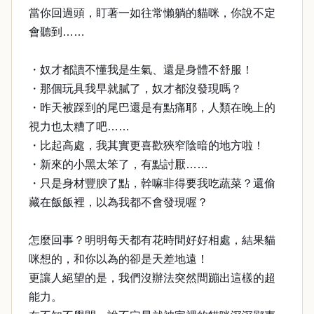
當你回過頭，盯著一如往常懶躺的貓咪，你說不定
會聽到……
・奴才都讀不懂我是生氣、還是身體不舒服！
・那個玩具我早就膩了，奴才都沒發現嗎？
・昨天被踩到的尾巴還是有點痛耶，人類在晚上的
視力也太糟了吧……
・比起高處，我其實更喜歡狹窄陰暗的地方啦！
・新來的小黑太笨了，有點討厭……
・只是身材豐腴了點，幹嘛非得要我吃蔬菜？還偷
藏在飯飯裡，以為我都不會發現喔？
怎麼回事？明明每天都有花時間好好相處，結果貓
咪想的，和你以為的卻是天差地遠！
更讓人絕望的是，我們沒辦法突然間蹦出這樣的超
能力。