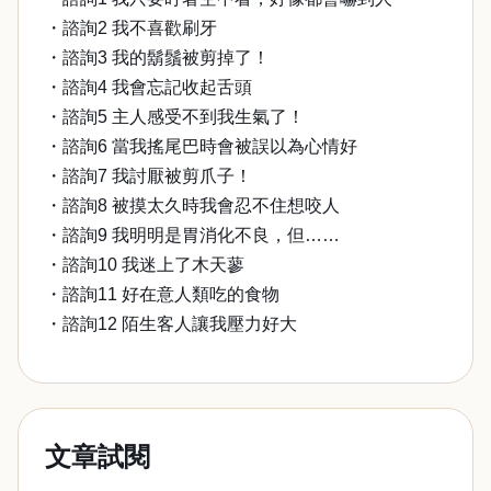
・諮詢2 我不喜歡刷牙
・諮詢3 我的鬍鬚被剪掉了！
・諮詢4 我會忘記收起舌頭
・諮詢5 主人感受不到我生氣了！
・諮詢6 當我搖尾巴時會被誤以為心情好
・諮詢7 我討厭被剪爪子！
・諮詢8 被摸太久時我會忍不住想咬人
・諮詢9 我明明是胃消化不良，但……
・諮詢10 我迷上了木天蓼
・諮詢11 好在意人類吃的食物
・諮詢12 陌生客人讓我壓力好大
文章試閱