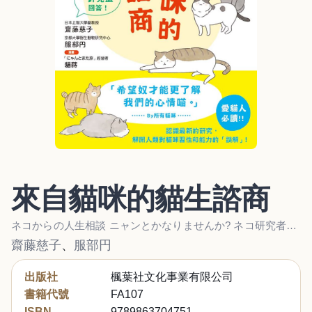
來自貓咪的貓生諮商
ネコからの人生相談 ニャンとかなりませんか? ネコ研究者がズバリ! 回答します
齋藤慈子
、
服部円
出版社
楓葉社文化事業有限公司
書籍代號
FA107
ISBN
9789863704751