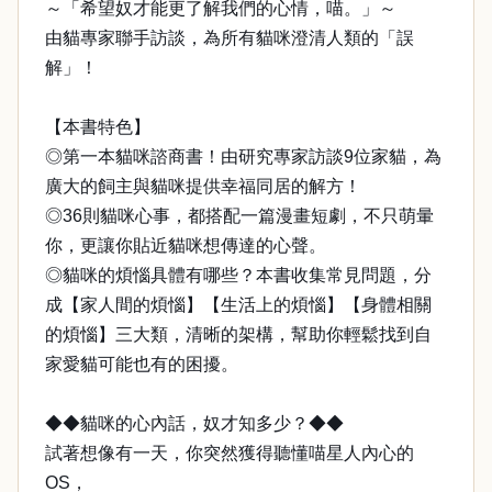
～「希望奴才能更了解我們的心情，喵。」～
由貓專家聯手訪談，為所有貓咪澄清人類的「誤
解」！
【本書特色】
◎第一本貓咪諮商書！由研究專家訪談9位家貓，為
廣大的飼主與貓咪提供幸福同居的解方！
◎36則貓咪心事，都搭配一篇漫畫短劇，不只萌暈
你，更讓你貼近貓咪想傳達的心聲。
◎貓咪的煩惱具體有哪些？本書收集常見問題，分
成【家人間的煩惱】【生活上的煩惱】【身體相關
的煩惱】三大類，清晰的架構，幫助你輕鬆找到自
家愛貓可能也有的困擾。
◆◆貓咪的心內話，奴才知多少？◆◆
試著想像有一天，你突然獲得聽懂喵星人內心的
OS，