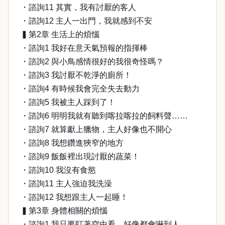
・諮詢11 其實，我有討厭的客人
・諮詢12 主人一出門，我就感到不安
▍第2章 生活上的煩惱
・諮詢1 我好在意天氣預報的指揮棒
・諮詢2 與小鳥感情很好的我很奇怪嗎？
・諮詢3 我討厭不乾淨的廁所！
・諮詢4 有時候我會完全失去動力
・諮詢5 我被主人踩到了！
・諮詢6 明明我就有聽到喀拉喀拉的飼料聲……
・諮詢7 就算獻上獵物，主人好像也不開心
・諮詢8 我想鑽進狹窄的地方
・諮詢9 飯飯裡出現討厭的蔬菜！
・諮詢10 我沒有食慾
・諮詢11 主人強迫我洗澡
・諮詢12 我想跟主人一起睡！
▍第3章 身體相關的煩惱
・諮詢1 我只要盯著空中看，好像都會嚇到人