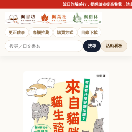
近日詐騙盛行，提醒讀者提高警覺，請勿點
更正啟事
專欄推薦
購買方式
目錄下載
搜尋
活動看板