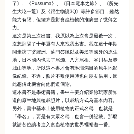
了》、《Pussuma》、《日本電車之旅》、《所先
生大吃一驚》及《跟生物說3Q》等許多節目，雖然
能力有限，但總算是對食蟲植物的推廣盡了微薄之
力。
這次是第三次出書。我原以為上次會是最後一次，
沒想到隔了十年還有人來找我出書。我在這十年期
間走訪了婆羅洲、蘇門答臘以及美澳等國外的原生
地，日本國內也去了尾瀨、八方尾根、谷川岳及赤
城山等地，所以這本書才會有琳瑯滿目的原生地影
像紀錄。不過，照片不敷使用時也向朋友借用，因
此想借此機會向他們道個謝。
這本書不是學術書籍，書中主要介紹業餘玩家所知
道的原生地與植栽照片，以栽培方式為基本內容。
另外，書中基本上使用植物的正式名稱，也就是
「學名」，要是有大眾名稱，也會一併記載。那麼
就請各位讀者進入食蟲植物的世界裡暢遊一番。