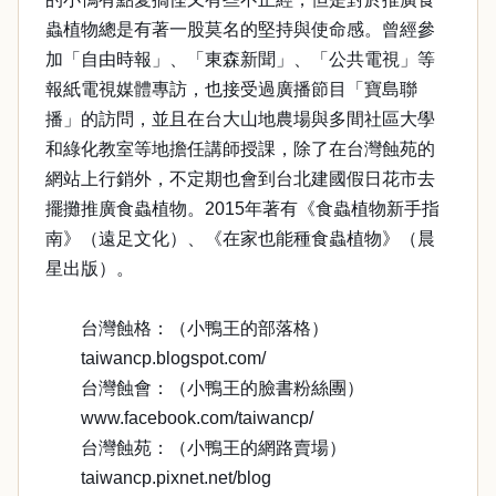
蟲植物總是有著一股莫名的堅持與使命感。曾經參
加「自由時報」、「東森新聞」、「公共電視」等
報紙電視媒體專訪，也接受過廣播節目「寶島聯
播」的訪問，並且在台大山地農場與多間社區大學
和綠化教室等地擔任講師授課，除了在台灣蝕苑的
網站上行銷外，不定期也會到台北建國假日花市去
擺攤推廣食蟲植物。2015年著有《食蟲植物新手指
南》（遠足文化）、《在家也能種食蟲植物》（晨
星出版）。
台灣蝕格：（小鴨王的部落格）
taiwancp.blogspot.com/
台灣蝕會：（小鴨王的臉書粉絲團）
www.facebook.com/taiwancp/
台灣蝕苑：（小鴨王的網路賣場）
taiwancp.pixnet.net/blog