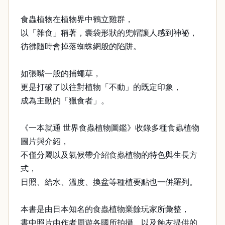
食蟲植物在植物界中鶴立雞群，
以「雜食」稱著，囊袋形狀的兜帽讓人感到神祕，
彷彿隨時會掉落蜘蛛網般的陷阱。
如張嘴一般的捕蠅草，
更是打破了以往對植物「不動」的既定印象，
成為主動的「獵食者」。
《一本就通 世界食蟲植物圖鑑》收錄多種食蟲植物
圖片與介紹，
不僅分屬以及氣候帶介紹食蟲植物的特色與生長方
式，
日照、給水、溫度、換盆等種植要點也一併羅列。
本書是由日本知名的食蟲植物業餘玩家所彙整，
書中照片由作者周遊各國所拍攝、以及蝕友提供的