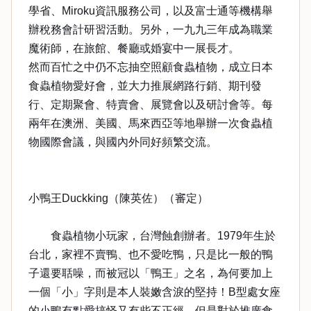
學省、Miroku資訊服務公司，以及富士通等機構舉
辦稅務會計研習活動。另外，一九九三年成為職業
魔術師，在旅館、餐廳或婚宴中一展長才。
然而百忙之中仍不忘抽空照顧食蟲植物，成立日本
食蟲植物愛好會，並大力推展網路行銷、期刊發
行、定期聚會、特賣會、展覽會以及研討會等。每
兩年在澳洲、美國、馬來西亞等地舉辦一次食蟲植
物國際會議，與國內外同好頻繁交流。
小鴨王Duckking（陳英佐）（審定）
食蟲植物小玩家，台灣蝕創辦者。1979年生於
台北，家裡不賣鴨、也不愛吃鴨，只是比一般的鴨
子還要聒噪，而被冠以「鴨王」之名，為何要加上
一個「小」字則是本人裝嫩含淚的堅持！B型處女座
的小鴨有點愛搞怪又有些不正經，但是對於推廣食