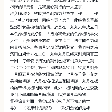
等許多珍貴資訊。一年一度在新宿伊勢丹百貨頂樓
舉辦的特賣會，是我滿心期待的一大盛事。
步入職場後，暫時把全副精力都放在工作上。工作
上了軌道後結婚，同時也買了房子，此時我又重新
點燃對食蟲植物的熱情。於是在一九九六年成立日
本食蟲植物愛好會。「透過我最愛的食蟲植物享受
人生！」是我的座右銘，我在這二十四年間全力朝
向目標前進。每個月定期舉辦的聚會（我們稱之為
濱田山聚會）在二〇一九年九月已經來到第兩百三
十回。每年發行四次的期刊已經來到第九十七期，
二〇二〇年發行第一百期的紀念特刊。特賣會則是
一月跟五月在池袋太陽城舉辦，七月在千葉市花之
美術館舉辦，八月在箱根濕生花園舉辦，九月在板
橋熱帶環境植物園舉辦。此外，植物園的人也委託
我到小學和區民會館演講，以推廣食蟲植物。
電視節目方面，我曾出演《松子所不知道的世
界》、《塔摩利俱樂部》、《秋刀魚老師最棒