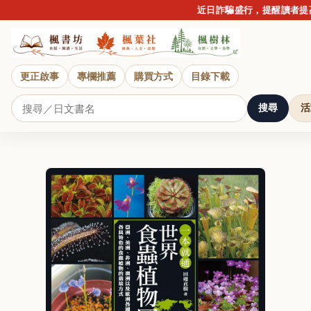
近日詐騙盛行，提醒讀者提高警
更正啟事
專欄推薦
購買方式
目錄下載
搜尋
活