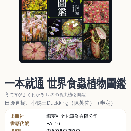
一本就通 世界食蟲植物圖鑑
育て方がよくわかる 世界の食虫植物図鑑
田邊直樹
、
小鴨王Duckking（陳英佐）（審定）
出版社
楓葉社文化事業有限公司
書籍代號
FA116
ISBN
9789863705383