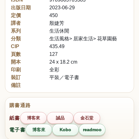
出版日期
2023-06-29
定價
450
譯者
殷婕芳
系列
生活休閒
分類
生活風格> 居家生活> 花草園藝
CIP
435.49
頁數
127
開本
24 x 18.2 cm
印刷
全彩
裝訂
平裝／電子書
備註
購書通路
紙書
博客來
誠品
金石堂
電子書
博客來
Kobo
readmoo