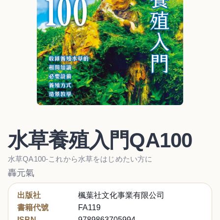
水草養殖入門QA100
水草QA100-これから水草をはじめたい方に
轟元氣
出版社
楓葉社文化事業有限公司
書籍代號
FA119
ISBN
9789863705994