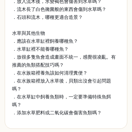
．放入流木後，水變褐色會傷害到水草嗎？
．流木長了白色黴菌般的東西會傷到水草嗎？
．石頭和流木，哪種更適合造景？
水草與其他生物
．應該在水草缸裡飼養哪種魚？
．水草缸裡不能養哪種魚？
．放很多隻魚會造成畫面不統一，感覺很凌亂。有
推薦的魚類搭配技巧嗎？
．在水族箱裡養魚該如何清理糞便？
．在水族箱裡放入水草後，貝類出沒會引起問題
嗎？
．在水草缸中飼養魚類時，一定要準備特殊魚餌
嗎？
．添加水草肥料或二氧化碳會傷害魚類嗎？