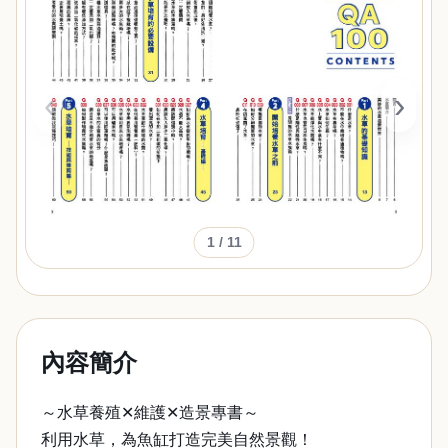
‹
›
1
/ 11
內容簡介
～水草養殖✕維護✕造景專書～
利用水草，為魚缸打造完美自然景觀！