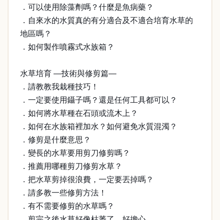
．可以使用除藻劑嗎？什麼是魚病藥？
．自來水的水質真的有分適合及不適合培育水草的
地區嗎？
．如何製作噴霧式水族箱？
水草培育 —技術與修剪篇—
．請教教我栽種技巧！
．一定要使用鑷子嗎？還是任何工具都可以？
．如何將水草種在石頭或流木上？
．如何在水族箱裡加水？如何避免水質混濁？
．修剪是什麼意思？
．變長的水草要用剪刀修剪嗎？
．推薦用哪種剪刀修剪水草？
．把水草剪掉很浪費，一定要丟掉嗎？
．請多教一些修剪方法！
．有不需要修剪的水草嗎？
．剪完之後水草好像枯萎了，好擔心。