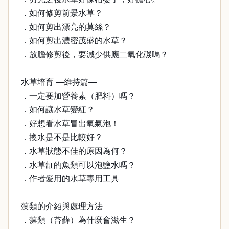
．如何修剪前景水草？
．如何剪出漂亮的莫絲？
．如何剪出濃密茂盛的水草？
．放膽修剪後，要減少供應二氧化碳嗎？
水草培育 —維持篇—
．一定要加營養素（肥料）嗎？
．如何讓水草變紅？
．好想看水草冒出氧氣泡！
．換水是不是比較好？
．水草狀態不佳的原因為何？
．水草缸的魚類可以泡鹽水嗎？
．作者愛用的水草專用工具
藻類的介紹與處理方法
．藻類（苔蘚）為什麼會滋生？