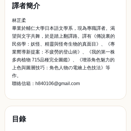
譯者簡介
林芷柔
畢業於輔仁大學日本語文學系，現為專職譯者。渴
望與文字共舞，於是踏上翻譯路。譯有《傳說裏的
民俗學：妖怪、精靈與怪奇生物的真面目》、《專
業嚮導新提案：不疲勞的登山術》、《我的第一株
多肉植物 715品種完全圖鑑》、《增添角色魅力的
上色與圖層技巧：角色人物の電繪上色技法》等
作。
聯絡信箱：h840106@gmail.com
目錄