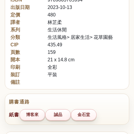
出版日期
2023-10-13
定價
480
譯者
林芷柔
系列
生活休閒
分類
生活風格> 居家生活> 花草園藝
CIP
435.49
頁數
159
開本
21 x 14.8 cm
印刷
全彩
裝訂
平裝
備註
購書通路
紙書
博客來
誠品
金石堂