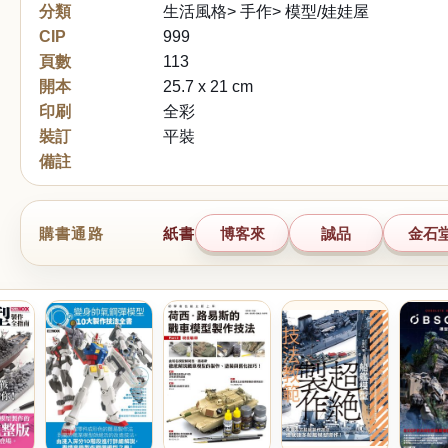
分類
生活風格> 手作> 模型/娃娃屋
CIP
999
頁數
113
開本
25.7 x 21 cm
印刷
全彩
裝訂
平裝
備註
購書通路
紙書
博客來
誠品
金石