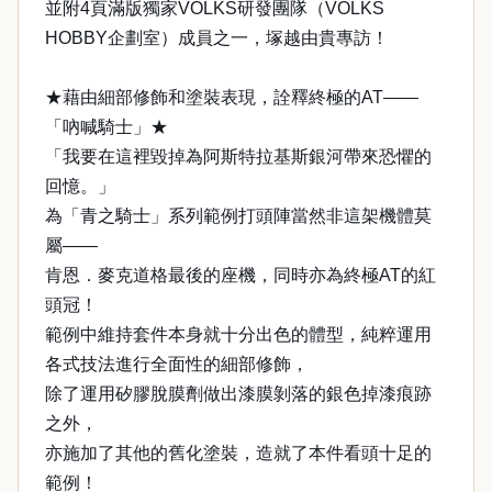
並附4頁滿版獨家VOLKS研發團隊（VOLKS
HOBBY企劃室）成員之一，塚越由貴專訪！
★藉由細部修飾和塗裝表現，詮釋終極的AT——
「吶喊騎士」★
「我要在這裡毀掉為阿斯特拉基斯銀河帶來恐懼的
回憶。」
為「青之騎士」系列範例打頭陣當然非這架機體莫
屬——
肯恩．麥克道格最後的座機，同時亦為終極AT的紅
頭冠！
範例中維持套件本身就十分出色的體型，純粹運用
各式技法進行全面性的細部修飾，
除了運用矽膠脫膜劑做出漆膜剝落的銀色掉漆痕跡
之外，
亦施加了其他的舊化塗裝，造就了本件看頭十足的
範例！