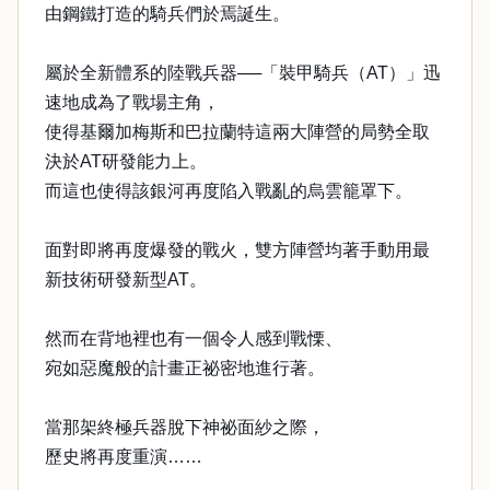
由鋼鐵打造的騎兵們於焉誕生。
屬於全新體系的陸戰兵器──「裝甲騎兵（AT）」迅
速地成為了戰場主角，
使得基爾加梅斯和巴拉蘭特這兩大陣營的局勢全取
決於AT研發能力上。
而這也使得該銀河再度陷入戰亂的烏雲籠罩下。
面對即將再度爆發的戰火，雙方陣營均著手動用最
新技術研發新型AT。
然而在背地裡也有一個令人感到戰慄、
宛如惡魔般的計畫正祕密地進行著。
當那架終極兵器脫下神祕面紗之際，
歷史將再度重演……