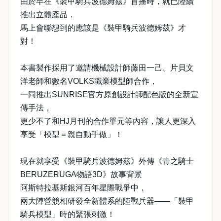
由於早在《裝甲騎兵波德姆茲》首播時，就已陸續
推出立體產品，
馬上會聯想到的應該是《裝甲騎兵波德姆茲》才
對！
本書製作採用了邀請機械設計師藤田一己、片貝文
洋老師和數名VOLKS職業模型師合作，
一同推出SUNRISE官方原創設計師配色版的全新宣
傳手法，
更少不了和HJ月刊的合作單元等內容，讓人更深入
享受「模型＝親自動手做」！
現在就享受《裝甲騎兵波德姆茲》外傳《青之騎士
BERUZERUGA物語3D》故事背景
阿斯特拉基斯銀河百年星際戰爭中，
兩大陣營競相研發全新體系的陸戰兵器——「裝甲
騎兵模型」時的緊張刺激！