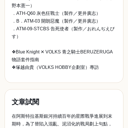
野本憲一）
．ATH-Q60 灰色狂戰士（製作／更井廣志）
．B．ATM-03 開朗惡魔（製作／更井廣志）
．ATM-09-STCBS 告死使者（製作／おれんぢえび
す）
❖Blue Knight ✕ VOLKS 青之騎士BERUZERUGA
物語套件指南
❖塚越由貴（VOLKS HOBBY企劃室）專訪
文章試閱
在阿斯特拉基斯銀河持續百年的星際戰爭進展到末
期時，為了替陷入混亂、泥沼化的戰局劃上句點，