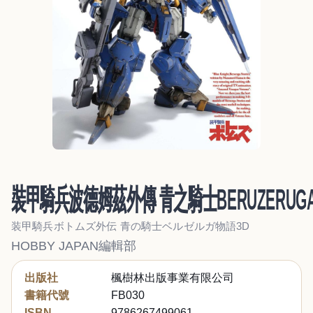
裝甲騎兵波德姆茲外傳 青之騎士BERUZERUG
装甲騎兵ボトムズ外伝 青の騎士ベルゼルガ物語3D
HOBBY JAPAN編輯部
出版社
楓樹林出版事業有限公司
書籍代號
FB030
ISBN
9786267499061