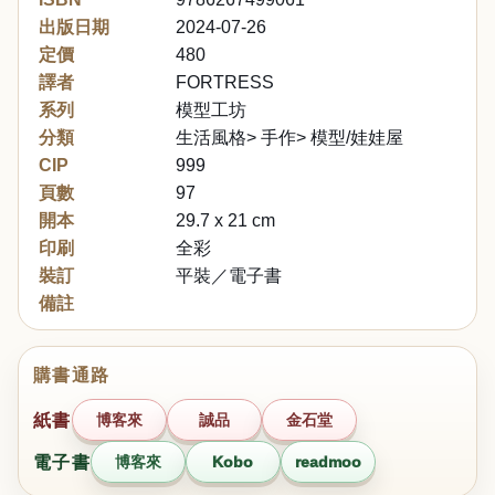
出版日期
2024-07-26
定價
480
譯者
FORTRESS
系列
模型工坊
分類
生活風格> 手作> 模型/娃娃屋
CIP
999
頁數
97
開本
29.7 x 21 cm
印刷
全彩
裝訂
平裝／電子書
備註
購書通路
紙書
博客來
誠品
金石堂
電子書
博客來
Kobo
readmoo