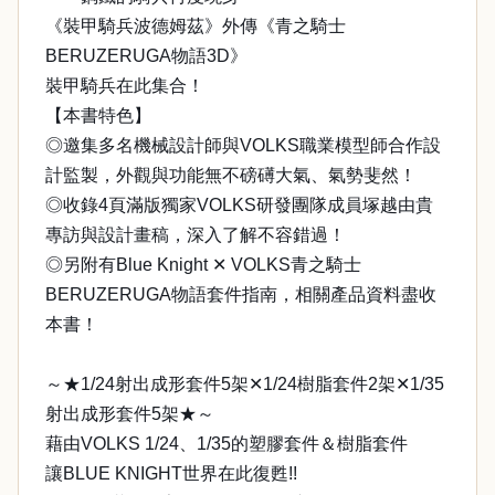
《裝甲騎兵波德姆茲》外傳《青之騎士
BERUZERUGA物語3D》
裝甲騎兵在此集合！
【本書特色】
◎邀集多名機械設計師與VOLKS職業模型師合作設
計監製，外觀與功能無不磅礡大氣、氣勢斐然！
◎收錄4頁滿版獨家VOLKS研發團隊成員塚越由貴
專訪與設計畫稿，深入了解不容錯過！
◎另附有Blue Knight ✕ VOLKS青之騎士
BERUZERUGA物語套件指南，相關產品資料盡收
本書！
～★1/24射出成形套件5架✕1/24樹脂套件2架✕1/35
射出成形套件5架★～
藉由VOLKS 1/24、1/35的塑膠套件＆樹脂套件
讓BLUE KNIGHT世界在此復甦!!