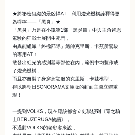
★將祕密組織的最凶悍AT，利用燈光機構詮釋得更
為猙獰——「黑炎」★
「黑炎」乃是在小說第1部「黑炎篇」中與主角肯恩
駕駛的狂戰士展開生死鬥，
由異能組織「終極部隊」總帥克里斯．卡茲所駕駛
的專用AT！
散發出紅光的感測器等部位在內，範例中均製作成
了燈光機構，
而且亦自製了身穿駕駛服的克里斯．卡茲模型，
得以將朝日SONORAMA文庫版的封面主圖立體重
現！
一提到VOLKS，現在應該都會立刻聯想到《青之騎
士BERUZERUGA物語》，
不過對VOLKS的老顧客來說，