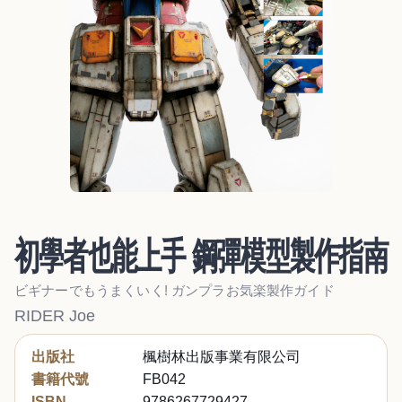
初學者也能上手 鋼彈模型製作指南
ビギナーでもうまくいく! ガンプラお気楽製作ガイド
RIDER Joe
出版社
楓樹林出版事業有限公司
書籍代號
FB042
ISBN
9786267729427