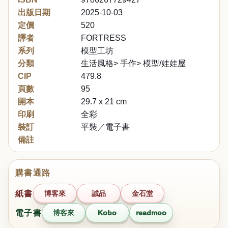
出版日期
2025-10-03
定價
520
譯者
FORTRESS
系列
模型工坊
分類
生活風格> 手作> 模型/娃娃屋
CIP
479.8
頁數
95
開本
29.7 x 21 cm
印刷
全彩
裝訂
平裝／電子書
備註
購書通路
紙書
博客來
誠品
金石堂
電子書
博客來
Kobo
readmoo