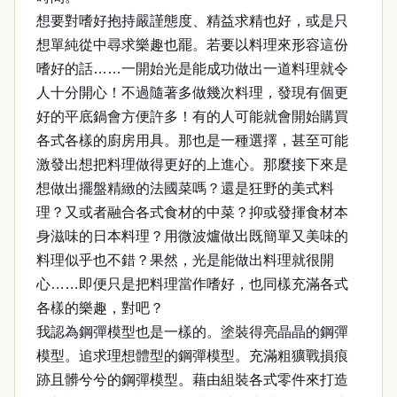
想要對嗜好抱持嚴謹態度、精益求精也好，或是只
想單純從中尋求樂趣也罷。若要以料理來形容這份
嗜好的話……一開始光是能成功做出一道料理就令
人十分開心！不過隨著多做幾次料理，發現有個更
好的平底鍋會方便許多！有的人可能就會開始購買
各式各樣的廚房用具。那也是一種選擇，甚至可能
激發出想把料理做得更好的上進心。那麼接下來是
想做出擺盤精緻的法國菜嗎？還是狂野的美式料
理？又或者融合各式食材的中菜？抑或發揮食材本
身滋味的日本料理？用微波爐做出既簡單又美味的
料理似乎也不錯？果然，光是能做出料理就很開
心……即便只是把料理當作嗜好，也同樣充滿各式
各樣的樂趣，對吧？
我認為鋼彈模型也是一樣的。塗裝得亮晶晶的鋼彈
模型。追求理想體型的鋼彈模型。充滿粗獷戰損痕
跡且髒兮兮的鋼彈模型。藉由組裝各式零件來打造