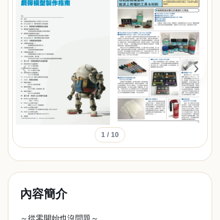
‹
›
1
/ 10
內容簡介
～從零開始也沒問題～