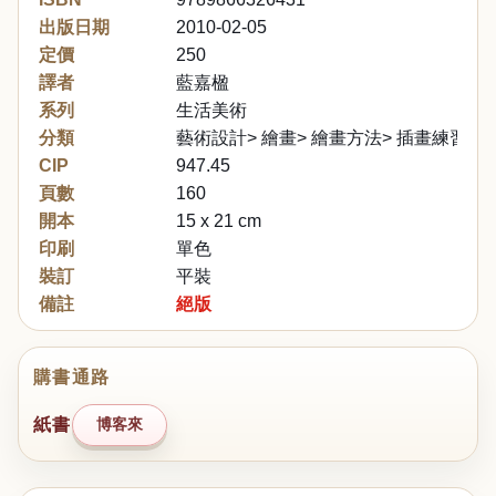
出版日期
2010-02-05
定價
250
譯者
藍嘉楹
系列
生活美術
分類
藝術設計> 繪畫> 繪畫方法> 插畫練習
CIP
947.45
頁數
160
開本
15 x 21 cm
印刷
單色
裝訂
平裝
備註
絕版
購書通路
紙書
博客來