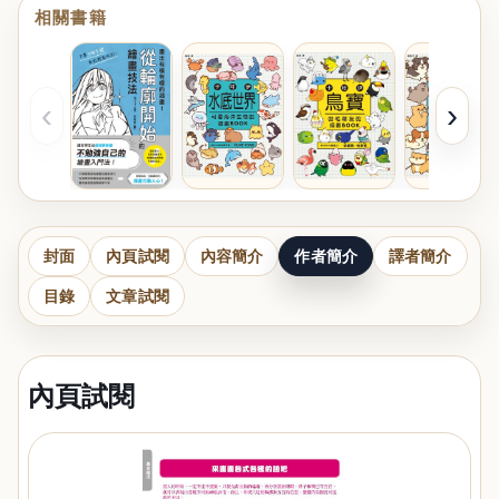
相關書籍
‹
›
封面
內頁試閱
內容簡介
作者簡介
譯者簡介
目錄
文章試閱
內頁試閱