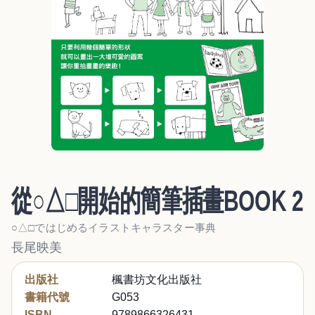
從○△□開始的簡筆插畫BOOK 2
○△□ではじめるイラストキャラスター事典
長尾映美
出版社
楓書坊文化出版社
書籍代號
G053
ISBN
9789866326431