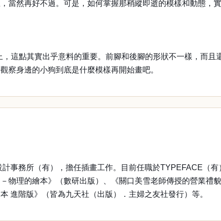
生，當然再好不過。可是，如何掌握那稍縱即逝的模樣和動態，
繪畫上，這點其實出乎意料的重要。前腳和後腳的形狀不一樣，而
好觀察身邊的小狗到底是什麼模樣再開始畫吧。
設計事務所（有），擔任插畫工作。目前任職於TYPEFACE（有
的繪本》（數研出版）、《關口美雪老師傳授的營業禮貌》（Inde
本 進階版》（皆為九天社（出版）．主婦之友社發行）等。