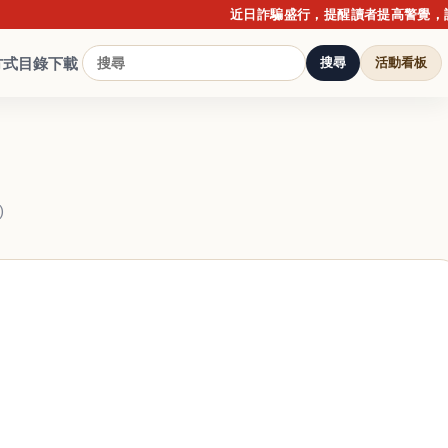
近日詐騙盛行，提醒讀者提高警覺，請勿點
方式
目錄下載
搜尋
活動看板
)