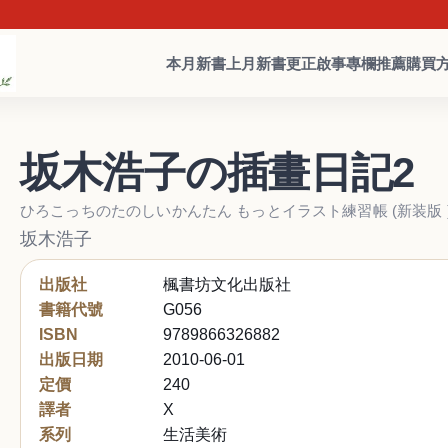
本月新書
上月新書
更正啟事
專欄推薦
購買
坂木浩子の插畫日記2
ひろこっちのたのしいかんたん もっとイラスト練習帳 (新装版 
坂木浩子
出版社
楓書坊文化出版社
書籍代號
G056
ISBN
9789866326882
出版日期
2010-06-01
定價
240
譯者
X
系列
生活美術