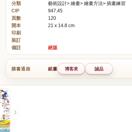
分類
藝術設計> 繪畫> 繪畫方法> 插畫練習
CIP
947.45
頁數
120
開本
21 x 14.8 cm
印刷
裝訂
備註
絕版
購書通路
紙書
博客來
誠品
›