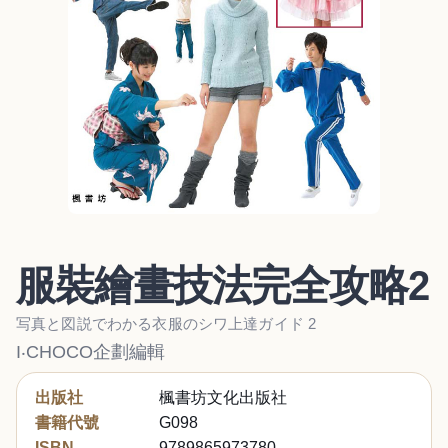
服裝繪畫技法完全攻略2
写真と図説でわかる衣服のシワ上達ガイド 2
I‧CHOCO企劃編輯
出版社
楓書坊文化出版社
書籍代號
G098
ISBN
9789865973780