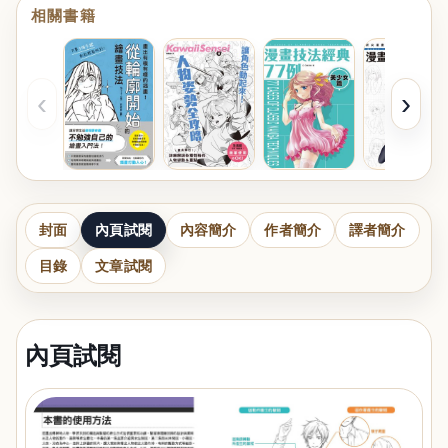
相關書籍
‹
›
封面
內頁試閱
內容簡介
作者簡介
譯者簡介
目錄
文章試閱
內頁試閱