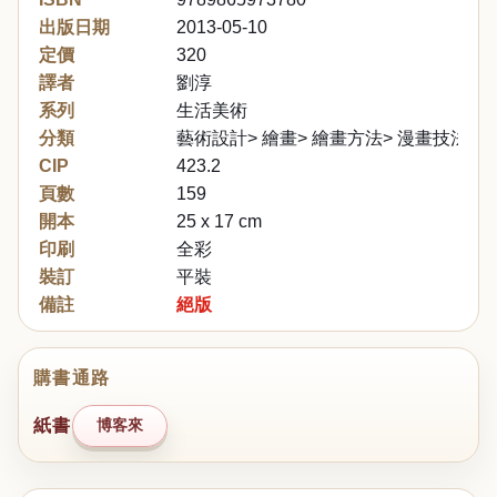
出版日期
2013-05-10
定價
320
譯者
劉淳
系列
生活美術
分類
藝術設計> 繪畫> 繪畫方法> 漫畫技法
CIP
423.2
頁數
159
開本
25 x 17 cm
印刷
全彩
裝訂
平裝
備註
絕版
購書通路
紙書
博客來