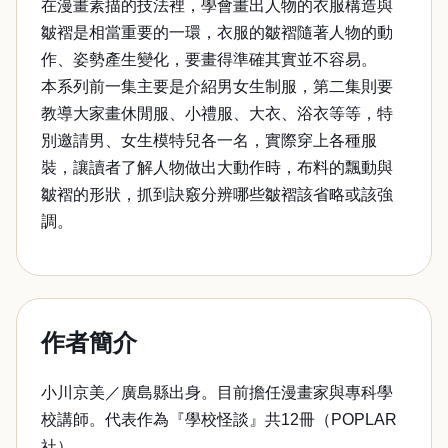
在漫畫素描的技法裡，學會畫出人物的衣服構造與
皺褶是相當重要的一環，衣服的皺褶隨著人物的動
作、姿勢產生變化，要畫得準確其實並不容易。
本系列前一集主要是介紹男女生制服，第二集則要
教導大家畫休閒服、小禮服、大衣、浴衣等等，特
別邀請男、女生模特兒各一名，實際穿上各種服
裝，讓讀者了解人物做出大動作時，布料的飄動與
皺褶的形狀，抓到訣竅分辨哪些皺褶該省略或該強
調。
作者簡介
小川京美／廣島縣出身。目前擔任漫畫家與專科學
校講師。代表作為『學校怪談』共12冊（POPLAR
社）