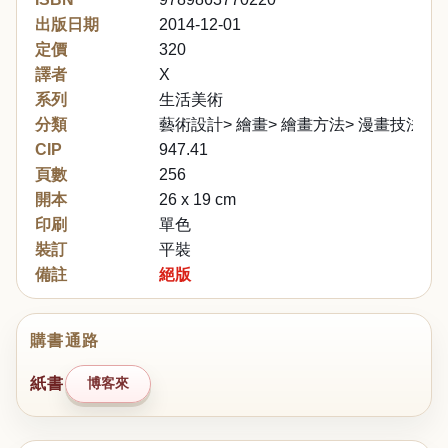
出版日期
2014-12-01
定價
320
譯者
X
系列
生活美術
分類
藝術設計> 繪畫> 繪畫方法> 漫畫技法
CIP
947.41
頁數
256
開本
26 x 19 cm
印刷
單色
裝訂
平裝
備註
絕版
購書通路
紙書
博客來