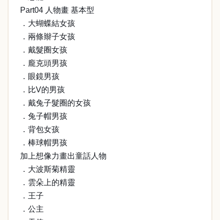
Part04 人物畫 基本型
．大蝴蝶結女孩
．兩條辮子女孩
．戴髮圈女孩
．龐克頭男孩
．眼鏡男孩
．比V的男孩
．戴兔子髮圈的女孩
．兔子帽男孩
．背包女孩
．棒球帽男孩
加上想像力畫出童話人物
．大波斯菊精靈
．雲朵上的精靈
．王子
．公主