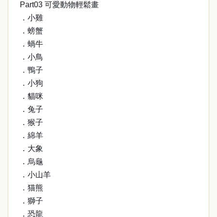
Part03 可愛動物輕鬆畫
．小雞
．螃蟹
．蝸牛
．小鳥
．鴨子
．小狗
．貓咪
．兔子
．猴子
．綿羊
．大象
．烏龜
．小山羊
．猫熊
．獅子
．恐龍