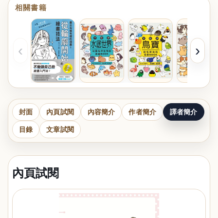
相關書籍
‹
›
封面
內頁試閱
內容簡介
作者簡介
譯者簡介
目錄
文章試閱
內頁試閱