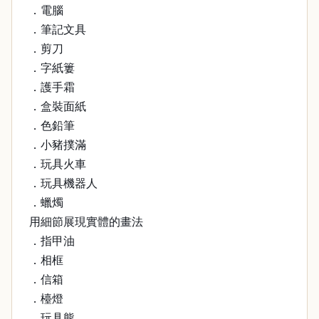
．電腦
．筆記文具
．剪刀
．字紙簍
．護手霜
．盒裝面紙
．色鉛筆
．小豬撲滿
．玩具火車
．玩具機器人
．蠟燭
用細節展現實體的畫法
．指甲油
．相框
．信箱
．檯燈
．玩具熊