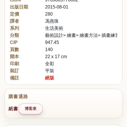
出版日期
2015-08-01
定價
280
譯者
馮燕珠
系列
生活美術
分類
藝術設計> 繪畫> 繪畫方法> 插畫練習
CIP
947.45
頁數
140
開本
22 x 17 cm
印刷
全彩
裝訂
平裝
備註
絕版
購書通路
紙書
博客來