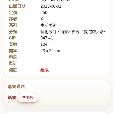
出版日期
2015-08-01
定價
250
譯者
X
系列
生活美術
分類
藝術設計> 繪畫> 禪繞／曼陀羅／著色
CIP
947.41
頁數
104
開本
23 x 22 cm
印刷
裝訂
備註
絕版
購書通路
紙書
博客來