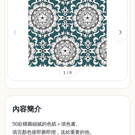
‹
›
1
/ 9
內容簡介
50款構圖細膩的色紙＋填色書。
填完顏色後即撕即摺，送給重要的他。