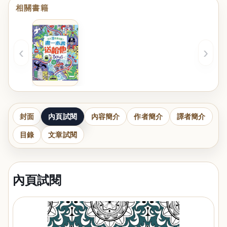
相關書籍
‹
›
封面
內頁試閱
內容簡介
作者簡介
譯者簡介
目錄
文章試閱
內頁試閱