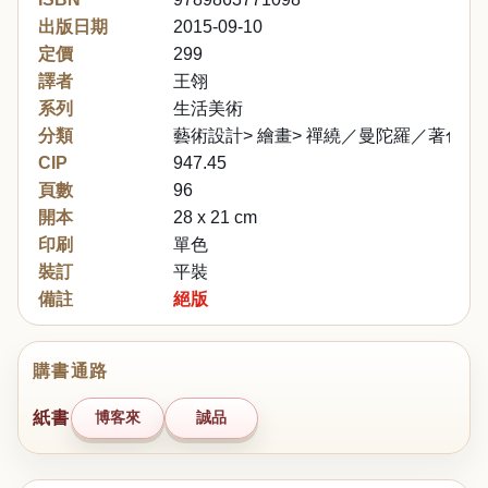
出版日期
2015-09-10
定價
299
譯者
王翎
系列
生活美術
分類
藝術設計> 繪畫> 禪繞／曼陀羅／著色
CIP
947.45
頁數
96
開本
28 x 21 cm
印刷
單色
裝訂
平裝
備註
絕版
購書通路
紙書
博客來
誠品