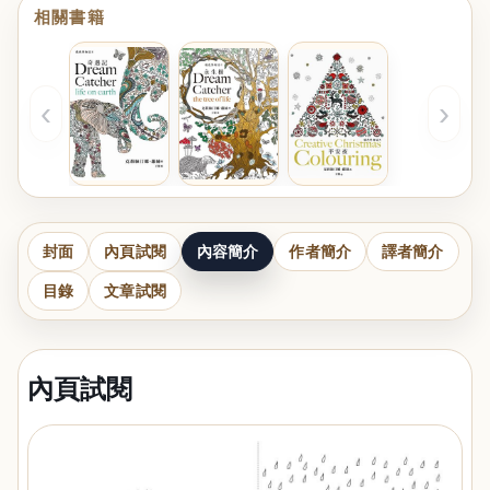
相關書籍
‹
›
封面
內頁試閱
內容簡介
作者簡介
譯者簡介
目錄
文章試閱
內頁試閱