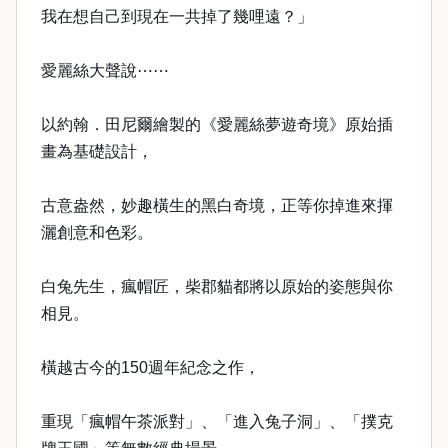
我在想自己到現在一共掉了幾哩遠？」
愛麗絲大聲說⋯⋯
以約翰．田尼爾繪製的《愛麗絲夢遊奇境》原始插
畫為基礎設計，
古意盎然，妙趣橫生的黑白奇境，正等你掉進來揮
灑創意和色彩。
白兔先生，瘋帽匠，柴郡貓都將以原始的姿態與你
相見。
橫越古今的150週年紀念之作，
重現「瘋帽午茶派對」、「進入兔子洞」、「撲克