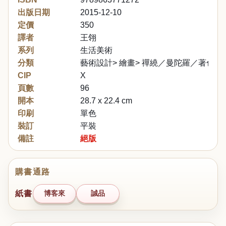
出版日期
2015-12-10
定價
350
譯者
王翎
系列
生活美術
分類
藝術設計> 繪畫> 禪繞／曼陀羅／著色
CIP
X
頁數
96
開本
28.7 x 22.4 cm
印刷
單色
裝訂
平裝
備註
絕版
購書通路
紙書
博客來
誠品