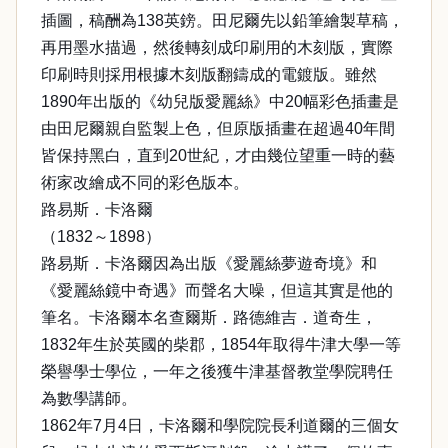
插圖，稿酬為138英鎊。田尼爾先以鉛筆繪製草稿，
再用墨水描過，然後轉刻成印刷用的木刻版，實際
印刷時則採用根據木刻版翻鑄成的電鍍版。雖然
1890年出版的《幼兒版愛麗絲》中20幅彩色插畫是
由田尼爾親自監製上色，但原版插畫在超過40年間
皆保持黑白，直到20世紀，才由幾位望重一時的藝
術家改繪成不同的彩色版本。
路易斯．卡洛爾
（1832～1898）
路易斯．卡洛爾因為出版《愛麗絲夢遊奇境》和
《愛麗絲鏡中奇遇》而聲名大噪，但這其實是他的
筆名。卡洛爾本名查爾斯．路德維吉．道奇生，
1832年生於英國的柴郡，1854年取得牛津大學一等
榮譽學士學位，一年之後獲牛津基督教堂學院聘任
為數學講師。
1862年7月4日，卡洛爾和學院院長利道爾的三個女