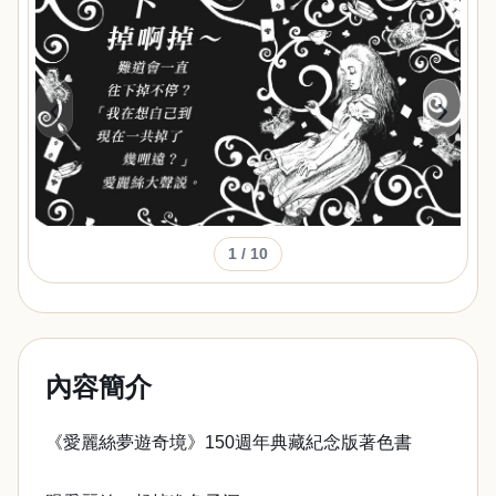
‹
›
1
/ 10
內容簡介
《愛麗絲夢遊奇境》150週年典藏紀念版著色書