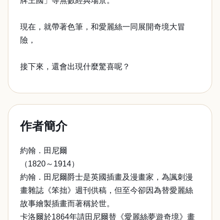
牌王國」等無數經典場景。
現在，就帶著色筆，和愛麗絲一同展開奇境大冒
險，
接下來，還會出現什麼驚喜呢？
作者簡介
約翰．田尼爾
（1820～1914）
約翰．田尼爾爵士是英國插畫及漫畫家，為諷刺漫
畫雜誌《笨拙》週刊供稿，但至今卻因為替愛麗絲
故事繪製插畫而著稱於世。
卡洛爾於1864年請田尼爾替《愛麗絲夢遊奇境》畫