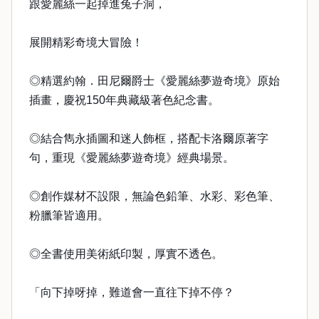
跟愛麗絲一起掉進兔子洞，
展開精彩奇境大冒險！
◎精選約翰．田尼爾爵士《愛麗絲夢遊奇境》原始
插畫，慶祝150年典藏級著色紀念書。
◎結合雋永插圖和迷人飾框，搭配卡洛爾原著字
句，重現《愛麗絲夢遊奇境》經典場景。
◎創作媒材不設限，無論色鉛筆、水彩、彩色筆、
粉臘筆皆適用。
◎全書使用美術紙印製，厚實不透色。
「向下掉呀掉，難道會一直往下掉不停？