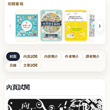
相關書籍
‹
›
封面
內頁試閱
內容簡介
作者簡介
譯者簡介
目錄
文章試閱
內頁試閱