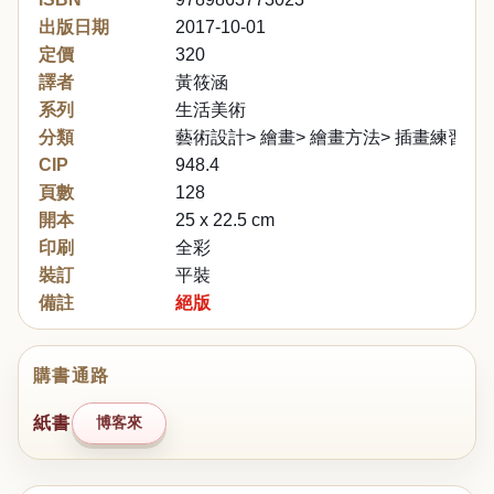
出版日期
2017-10-01
定價
320
譯者
黃筱涵
系列
生活美術
分類
藝術設計> 繪畫> 繪畫方法> 插畫練習
CIP
948.4
頁數
128
開本
25 x 22.5 cm
印刷
全彩
裝訂
平裝
備註
絕版
購書通路
紙書
博客來