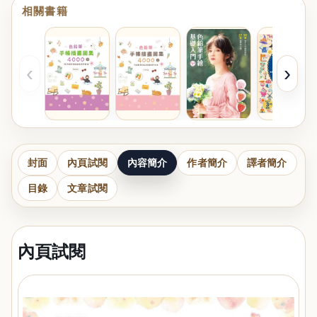
相關書籍
‹
›
封面
內頁試閱
內容簡介
作者簡介
譯者簡介
目錄
文章試閱
內頁試閱