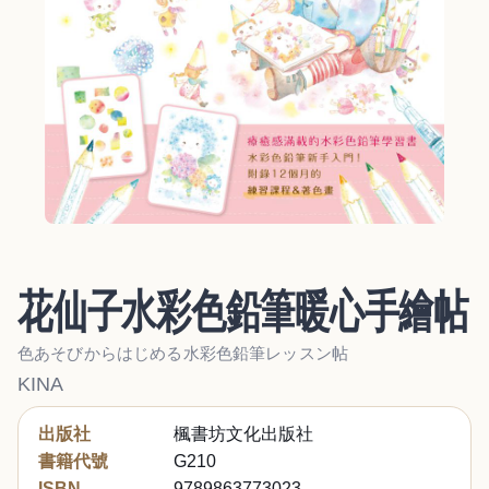
花仙子水彩色鉛筆暖心手繪帖
色あそびからはじめる水彩色鉛筆レッスン帖
KINA
出版社
楓書坊文化出版社
書籍代號
G210
ISBN
9789863773023