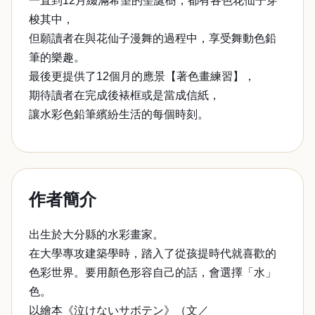
一直到12月綴滿希望的聖誕樹，都有各色花仙子穿
梭其中，
但願讀者在與花仙子漫舞的過程中，享受舞動色鉛
筆的樂趣。
最後更提供了12個月的應景【著色畫練習】，
期待讀者在完成後裱框或是當成信紙，
讓水彩色鉛筆繽紛生活的每個時刻。
作者簡介
出生於大分縣的水彩畫家。
在大學專攻建築學時，踏入了從孩提時代就喜歡的
色彩世界。要用顏色形容自己的話，會選擇「水」
色。
以繪本《泣けないサボテン》（文／