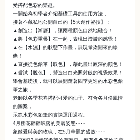
受搭配色彩的樂趣。
一開始為初學者介紹基礎工具的使用方法，
接著不藏私地公開自己的【5大創作祕技】：
▲創造出【漸層】，讓兩種顏色自然地融合！
▲將【色彩重疊】在一起，表現出澄澈的感覺！
▲在【水濕】的狀態下作畫，展現暈染開來的線
條！
▲直接從色鉛筆【取色】，藉此畫出較深的顏色！
▲嘗試【脫色】，營造出白光照射般的視覺效果！
學會基礎後，就可以展開隨著四季更迭的水彩色鉛
筆之旅，
老師以各季花卉搭配可愛的仙子、符合各月份風情
的圖案，
示範水彩色鉛筆的實際運用過程。
4月櫻花翩翩飄落的美麗姿態⋯⋯
象徵愛與美的玫瑰，在5月華麗的盛放⋯⋯