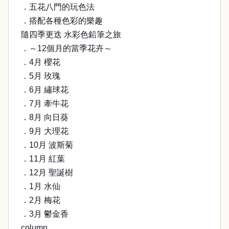
．五花八門的玩色法
．搭配各種色彩的樂趣
隨四季更迭 水彩色鉛筆之旅
．～12個月的當季花卉～
．4月 櫻花
．5月 玫瑰
．6月 繡球花
．7月 牽牛花
．8月 向日葵
．9月 大理花
．10月 波斯菊
．11月 紅葉
．12月 聖誕樹
．1月 水仙
．2月 梅花
．3月 鬱金香
column