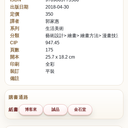
出版日期
2018-04-30
定價
350
譯者
郭家惠
系列
生活美術
分類
藝術設計> 繪畫> 繪畫方法> 漫畫技法
CIP
947.45
頁數
175
開本
25.7 x 18.2 cm
印刷
全彩
裝訂
平裝
備註
購書通路
紙書
博客來
誠品
金石堂