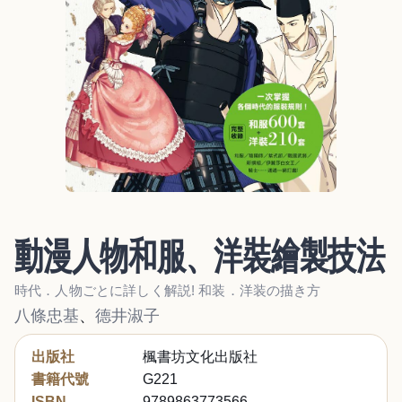
動漫人物和服、洋裝繪製技法
時代．人物ごとに詳しく解説! 和装．洋装の描き方
八條忠基
、
德井淑子
出版社
楓書坊文化出版社
書籍代號
G221
ISBN
9789863773566