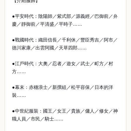
【介紹服飾】
●平安時代：陰陽師／紫式部／源義經／巴御前／弁
慶／靜御前／平清盛／平時子……
●戰國時代：織田信長／千利休／豐臣秀吉／阿市／
德川家康／出雲阿國／天草四郎……
●江戶時代：大奧／忍者／遊女／武士／町方／村
方……
●幕末：赤穗浪士／新撰組／松平容保／日本的洋
裝……
●中世紀服裝：國王／女王／貴族／傭人／修女／神
職人員／市民／騎士……