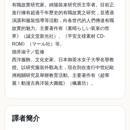
有職故實研究家。綺陽裝束研究所主宰者。目前正
進行擁有超過千年歷史的有職故實之研究，並透過
演講和服裝指導等活動，向各世代的人們傳達有職
故實的魅力。主要著作有《素晴らしい装束の世
界》（誠文堂新光社）、《平安文様素材 CD-
ROM》（マール社）等。
德井淑子／監修
西洋服飾、文化史家。日本御茶水女子大學名譽教
授。以研究服裝外觀為主，現在則在進行中世紀歐
洲相關研究及舉辦教育活動。主要著作有《超華
麗！動漫古典洋裝大圖鑑》（楓書坊）。
譯者簡介