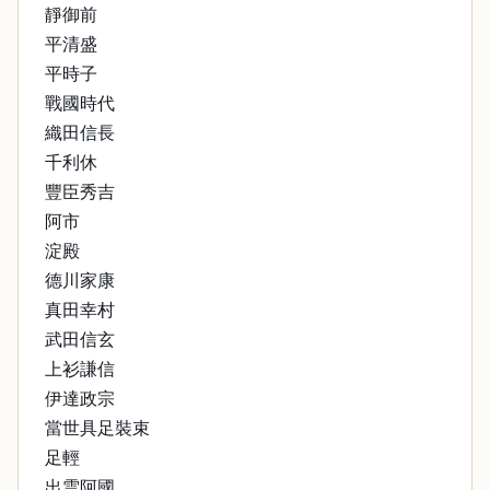
靜御前
平清盛
平時子
戰國時代
織田信長
千利休
豐臣秀吉
阿市
淀殿
德川家康
真田幸村
武田信玄
上衫謙信
伊達政宗
當世具足裝束
足輕
出雲阿國