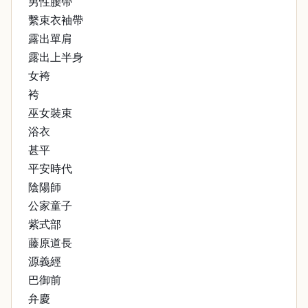
男性腰帶
繫束衣袖帶
露出單肩
露出上半身
女袴
袴
巫女裝束
浴衣
甚平
平安時代
陰陽師
公家童子
紫式部
藤原道長
源義經
巴御前
弁慶